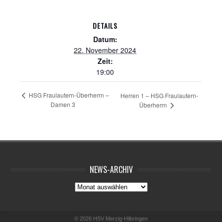
DETAILS
Datum:
22. November 2024
Zeit:
19:00
HSG Fraulautern-Überherrn –
Herren 1 – HSG Fraulautern-
Damen 3
Überherrn
NEWS-ARCHIV
News-
Archiv
© 2026
HSV Merzig-Hilbringen