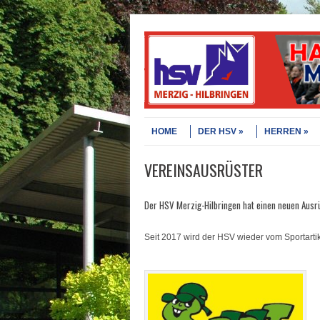
Skip to content
Menu
HOME
DER HSV
HERREN
VEREINSAUSRÜSTER
Der HSV Merzig-Hilbringen hat einen neuen Ausr
Seit 2017 wird der HSV wieder vom Sportartik