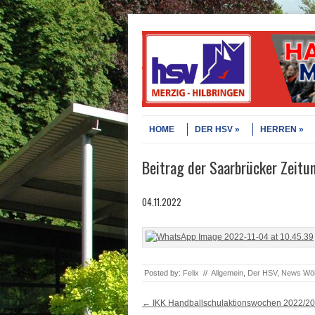
Skip to content
Menu
HOME
DER HSV
HERREN
Beitrag der Saarbrücker Zeitu
04.11.2022
Posted by:
Felix
//
Allgemein
,
Der HSV
,
News Wöl
Post navigation
←
IKK Handballschulaktionswochen 2022/20