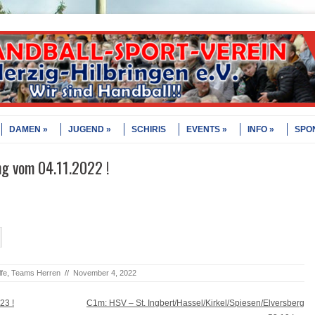
DAMEN
JUGEND
SCHIRIS
EVENTS
INFO
SPO
ng vom 04.11.2022 !
fe
,
Teams Herren
//
November 4, 2022
23 !
C1m: HSV – St. Ingbert/Hassel/Kirkel/Spiesen/Elversberg