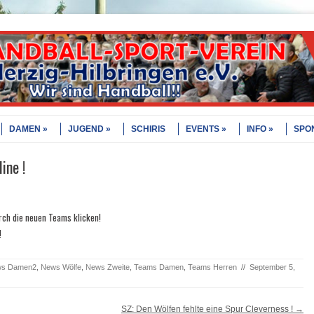
DAMEN
JUGEND
SCHIRIS
EVENTS
INFO
SPO
ine !
rch die neuen Teams klicken!
!
s Damen2
,
News Wölfe
,
News Zweite
,
Teams Damen
,
Teams Herren
//
September 5,
SZ: Den Wölfen fehlte eine Spur Cleverness !
→