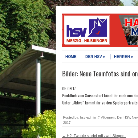
Skip to content
Menu
HOME
DER HSV
HERREN
Bilder: Neue Teamfotos sind onl
05.09.17
Pünktlich zum Saisonstart könnt ihr euch nun du
Unter „Aktive“ kommt ihr zu den Spielerportraits
Posted by:
hsv-admin
//
Allgemein
,
Der HSV
,
New
2017
Post navigation
←
H2: Zwoote startet mit zwei Siegen !