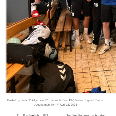
Posted by:
Felix
//
Allgemein
,
B1-männlich
,
Der HSV
,
Teams Jugend
,
Teams
Jugend männlich
//
April 15, 2024
Post navigation
←
Em: E-männlich – JSG
Zweiter Neuzugang bei den