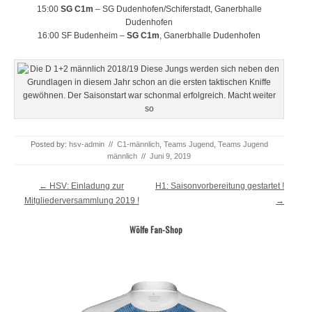
15:00
SG C1m
– SG Dudenhofen/Schiferstadt, Ganerbhalle
Dudenhofen
16:00 SF Budenheim –
SG C1m
, Ganerbhalle Dudenhofen
Posted by:
hsv-admin
//
C1-männlich
,
Teams Jugend
,
Teams Jugend
männlich
//
Juni 9, 2019
Post navigation
←
HSV: Einladung zur
H1: Saisonvorbereitung gestartet !
Mitgliederversammlung 2019 !
→
Wölfe Fan-Shop