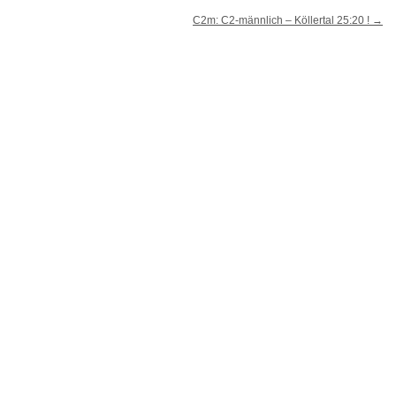
C2m: C2-männlich – Köllertal 25:20 !
→