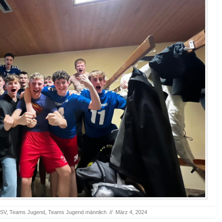
HSV
,
Teams Jugend
,
Teams Jugend männlich
//
März 4, 2024