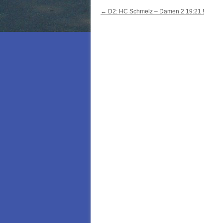
Post navigation
←
D2: HC Schmelz – Damen 2 19:21 !