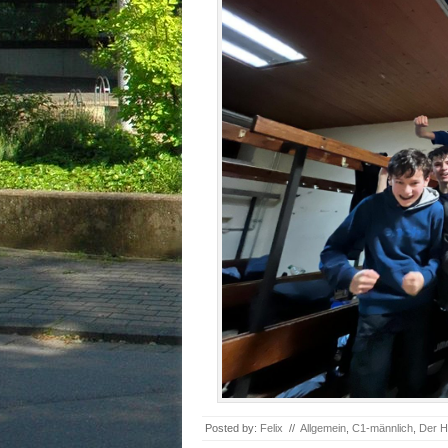
Posted by:
Felix
//
Allgemein
,
C1-männlich
,
Der 