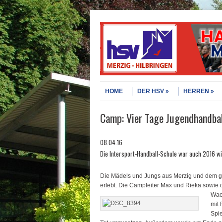
Skip to content
Menu
HOME
DER HSV
HERREN
Camp: Vier Tage Jugendhandball
08.04.16
Die Intersport-Handball-Schule war auch 2016 w
Die Mädels und Jungs aus Merzig und dem ga
erlebt. Die Campleiter Max und Rieka sowie
Waer
mit 
Spie