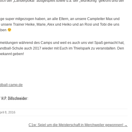
h der „Länderpokal“ ausgespielt sowie u.a. der „Wurfkönig“ gekrönt und der
 Tage super mitgezogen haben, an alle Eltern, an unsere Campleiter Max und
 unsere Trainer Heike, Marie, Alex und Heiko und an Rosi und Tobi die uns
haben
ckmeldungen während des Camps und weil es auch uns viel Spaß gemacht hat,
Handball-Schule auch 2017 wieder mit Euch im Thielspark zu veranstalten. Den
bekannt geben!
dball-camp.de
 H.P. Dillschneider:
pril 8, 2016
C1w: Spiel um die Meisterschaft in Merchweiler gewonnen!
→