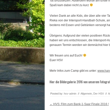
Tat umzusetzen. Außerdem wurde am Ende noc
Spaß kam dabei nicht zu kurz
Vielen Dank an alle Kids, die über alle vier
Rieka von der Intersport-Handball-Schule, an
bestens mit Essen und Getränken versorgt 
Übrigens: Aufgrund der vielen positiven Rü
haben wir uns entschlossen, die Intersport-
genauen Termin werden wir demnächst hier 
Wir freuen uns auf Euch!
Euer HSV
Mehr Infos zum Camp gibt es unter:
www.han
Hier die Bildergalerie 2016 von unserem Fotograf
Posted by:
hsv-admin
//
Allgemein
,
Der HSV
//
A
Post navigation
←
HVS: Film zum Bank-1-Saar Finale 2016 !