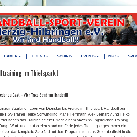
DAMEN
JUGEND
SCHIRIS
EVENTS
INFO
SPO
training im Thielspark !
ieder zu Gast – Vier Tage Spaß am Handball!
nzen Saarland haben von Dienstag bis Freitag im Thielspark Handball pur
 die HSV-Trainer Heike Schwindling, Marie Herrmann, Alex Bernardy und Heiko
der haben das Training geleitet.
Nach einem abwechslungsreichen Training
Fang-, Wurf- und Laufspielen stand am Ende jedes Trainingstages immer ein
l über das komplette Spielfeld auf dem Programm um das Gelernte direkt in die