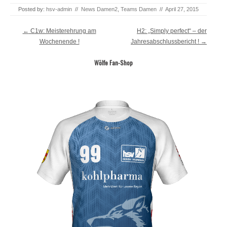
Posted by:
hsv-admin
//
News Damen2
,
Teams Damen
//
April 27, 2015
Post navigation
←
C1w: Meisterehrung am
H2: „Simply perfect“ – der
Wochenende !
Jahresabschlussbericht !
→
Wölfe Fan-Shop