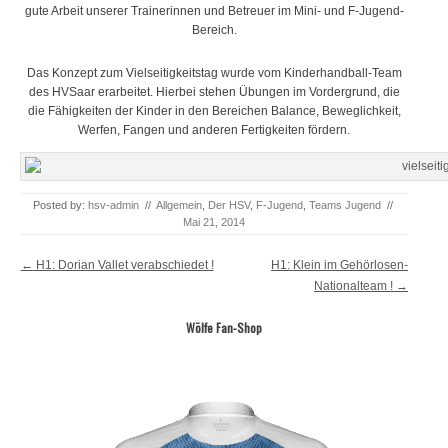
gute Arbeit unserer Trainerinnen und Betreuer im Mini- und F-Jugend-
Bereich.
Das Konzept zum Vielseitigkeitstag wurde vom Kinderhandball-Team
des HVSaar erarbeitet. Hierbei stehen Übungen im Vordergrund, die
die Fähigkeiten der Kinder in den Bereichen Balance, Beweglichkeit,
Werfen, Fangen und anderen Fertigkeiten fördern.
Posted by:
hsv-admin
//
Allgemein
,
Der HSV
,
F-Jugend
,
Teams Jugend
//
Mai 21, 2014
Post navigation
←
H1: Dorian Vallet verabschiedet !
H1: Klein im Gehörlosen-
Nationalteam !
→
Wölfe Fan-Shop