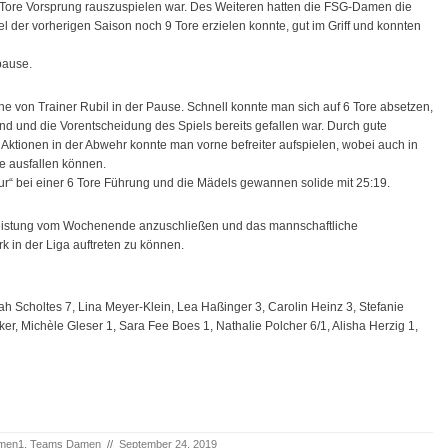
 Tore Vorspru
ng rauszuspielen war. Des Weiteren hatten die FSG-Damen die
iel der vorherigen Saison noch 9 Tore erzielen konnte, gut im Griff und konnten
pause.
che von Trainer Rubil in der Pause. Schnell konnte man sich auf 6 Tore absetzen,
nd und die Vorentscheidung des Spiels bereits gefallen war. Durch gute
Aktionen in der Abwehr konnte man vorne befreiter aufspielen, wobei auch in
e ausfallen können.
ur“ bei einer 6 Tore Führung und die Mädels gewannen solide mit 25:19.
 Leistung vom Wochenende anzuschließen und das mannschaftliche
 in der Liga auftreten zu können.
ah Scholtes 7, Lina Meyer-Klein, Lea Haßinger 3, Carolin Heinz 3, Stefanie
er, Michèle Gleser 1, Sara Fee Boes 1, Nathalie Polcher 6/1, Alisha Herzig 1,
men1
,
Teams Damen
//
September 24, 2019