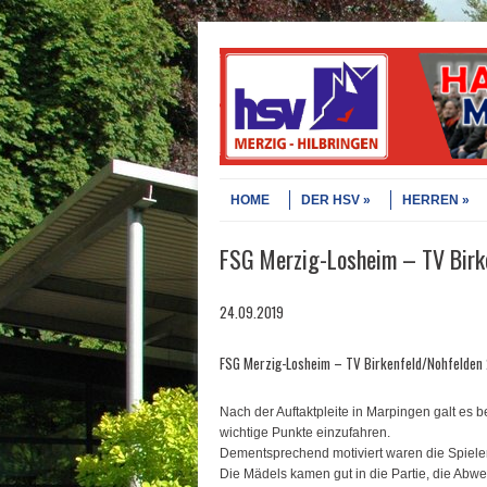
Skip to content
Menu
HOME
DER HSV
HERREN
FSG Merzig-Losheim – TV Birke
24.09.2019
FSG Merzig-Losheim – TV Birkenfeld/Nohfelden 
Nach der Auftaktpleite in Marpingen galt es 
wichtige Punkte einzufahren.
Dementsprechend motiviert waren die Spiele
Die Mädels kamen gut in die Partie, die Abw