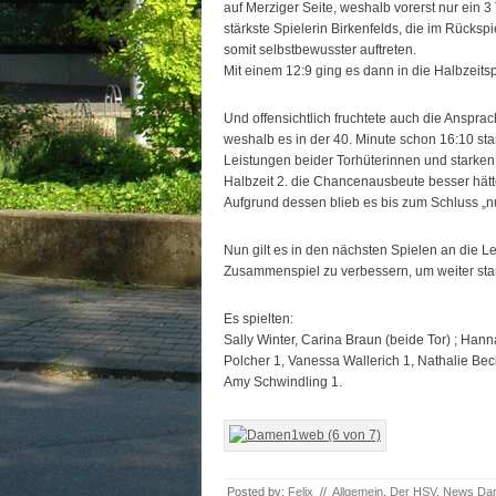
auf Merziger Seite, weshalb vorerst nur ein 3
stärkste Spielerin Birkenfelds, die im Rücksp
somit selbstbewusster auftreten.
Mit einem 12:9 ging es dann in die Halbzeits
Und offensichtlich fruchtete auch die Anspra
weshalb es in der 40. Minute schon 16:10 sta
Leistungen beider Torhüterinnen und starken 
Halbzeit 2. die Chancenausbeute besser hätt
Aufgrund dessen blieb es bis zum Schluss „n
Nun gilt es in den nächsten Spielen an die
Zusammenspiel zu verbessern, um weiter stark
Es spielten:
Sally Winter, Carina Braun (beide Tor) ; Hann
Polcher 1, Vanessa Wallerich 1, Nathalie Beck
Amy Schwindling 1.
Posted by:
Felix
//
Allgemein
,
Der HSV
,
News Da