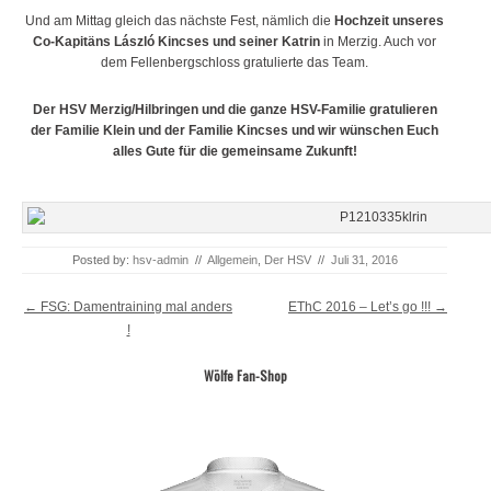
Und am Mittag gleich das nächste Fest, nämlich die
Hochzeit unseres
Co-Kapitäns László Kincses und seiner Katrin
in Merzig. Auch vor
dem Fellenbergschloss gratulierte das Team.
Der HSV Merzig/Hilbringen und die ganze HSV-Familie gratulieren
der Familie Klein und der Familie Kincses und wir wünschen Euch
alles Gute für die gemeinsame Zukunft!
Posted by:
hsv-admin
//
Allgemein
,
Der HSV
//
Juli 31, 2016
Post navigation
←
FSG: Damentraining mal anders
EThC 2016 – Let’s go !!!
→
!
Wölfe Fan-Shop