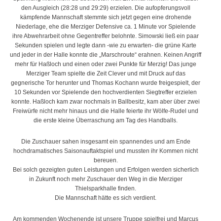
den Ausgleich (28:28 und 29:29) erzielen. Die aufopferungsvoll
kämpfende Mannschaft stemmte sich jetzt gegen eine drohende
Niederlage, ehe die Merziger Defensive ca. 1 Minute vor Spielende
ihre Abwehrarbeit ohne Gegentreffer belohnte. Simowski ließ ein paar
Sekunden spielen und legte dann -wie zu erwarten- die grüne Karte
und jeder in der Halle konnte die „Marschroute“ erahnen. Keinen Angriff
mehr für Haßloch und einen oder zwei Punkte für Merzig! Das junge
Merziger Team spielte die Zeit Clever und mit Druck auf das
gegnerische Tor herunter und Thomas Kochann wurde freigespielt, der
10 Sekunden vor Spielende den hochverdienten Siegtreffer erzielen
konnte. Haßloch kam zwar nochmals in Ballbesitz, kam aber über zwei
Freiwürfe nicht mehr hinaus und die Halle feierte ihr Wölfe-Rudel und
die erste kleine Überraschung am Tag des Handballs.
Die Zuschauer sahen insgesamt ein spannendes und am Ende
hochdramatisches Saisonauftaktspiel und mussten ihr Kommen nicht
bereuen.
Bei solch gezeigten guten Leistungen und Erfolgen werden sicherlich
in Zukunft noch mehr Zuschauer den Weg in die Merziger
Thielsparkhalle finden.
Die Mannschaft hätte es sich verdient.
Am kommenden Wochenende ist unsere Truppe spielfrei und Marcus