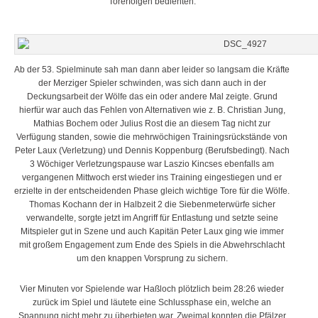
Torerfolgen bedienten.
Ab der 53. Spielminute sah man dann aber leider so langsam die Kräfte
der Merziger Spieler schwinden, was sich dann auch in der
Deckungsarbeit der Wölfe das ein oder andere Mal zeigte. Grund
hierfür war auch das Fehlen von Alternativen wie z. B. Christian Jung,
Mathias Bochem oder Julius Rost die an diesem Tag nicht zur
Verfügung standen, sowie die mehrwöchigen Trainingsrückstände von
Peter Laux (Verletzung) und Dennis Koppenburg (Berufsbedingt). Nach
3 Wöchiger Verletzungspause war Laszio Kincses ebenfalls am
vergangenen Mittwoch erst wieder ins Training eingestiegen und er
erzielte in der entscheidenden Phase gleich wichtige Tore für die Wölfe.
Thomas Kochann der in Halbzeit 2 die Siebenmeterwürfe sicher
verwandelte, sorgte jetzt im Angriff für Entlastung und setzte seine
Mitspieler gut in Szene und auch Kapitän Peter Laux ging wie immer
mit großem Engagement zum Ende des Spiels in die Abwehrschlacht
um den knappen Vorsprung zu sichern.
Vier Minuten vor Spielende war Haßloch plötzlich beim 28:26 wieder
zurück im Spiel und läutete eine Schlussphase ein, welche an
Spannung nicht mehr zu überbieten war. Zweimal konnten die Pfälzer