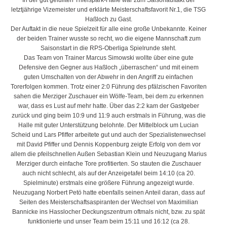
In der gut gefüllten Thielspark-Halle war zum Saisonauftakt der
letztjährige Vizemeister und erklärte Meisterschaftsfavorit Nr.1, die TSG
Haßloch zu Gast.
Der Auftakt in die neue Spielzeit für alle eine große Unbekannte. Keiner
der beiden Trainer wusste so recht, wo die eigene Mannschaft zum
Saisonstart in die RPS-Oberliga Spielrunde steht.
Das Team von Trainer Marcus Simowski wollte über eine gute
Defensive den Gegner aus Haßloch „überraschen“ und mit einem
guten Umschalten von der Abwehr in den Angriff zu einfachen
Torerfolgen kommen. Trotz einer 2:0 Führung des pfälzischen Favoriten
sahen die Merziger Zuschauer ein Wölfe-Team, bei dem zu erkennen
war, dass es Lust auf mehr hatte. Über das 2:2 kam der Gastgeber
zurück und ging beim 10:9 und 11:9 auch erstmals in Führung, was die
Halle mit guter Unterstützung belohnte. Der Mittelblock um Lucian
Scheid und Lars Pfiffer arbeitete gut und auch der Spezialistenwechsel
mit David Pfiffer und Dennis Koppenburg zeigte Erfolg von dem vor
allem die pfeilschnellen Außen Sebastian Klein und Neuzugang Marius
Merziger durch einfache Tore profitierten. So stauten die Zuschauer
auch nicht schlecht, als auf der Anzeigetafel beim 14:10 (ca 20.
Spielminute) erstmals eine größere Führung angezeigt wurde.
Neuzugang Norbert Petö hatte ebenfalls seinen Anteil daran, dass auf
Seiten des Meisterschaftsaspiranten der Wechsel von Maximilian
Bannicke ins Hasslocher Deckungszentrum oftmals nicht, bzw. zu spät
funktionierte und unser Team beim 15:11 und 16:12 (ca 28.