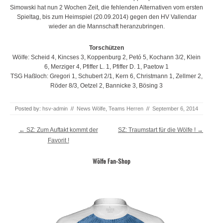
Simowski hat nun 2 Wochen Zeit, die fehlenden Alternativen vom ersten
Spieltag, bis zum Heimspiel (20.09.2014) gegen den HV Vallendar
wieder an die Mannschaft heranzubringen.
Torschützen
Wölfe: Scheid 4, Kincses 3, Koppenburg 2, Petó 5, Kochann 3/2, Klein
6, Merziger 4, Pfiffer L. 1, Pfiffer D. 1, Paetow 1
TSG Haßloch: Gregori 1, Schubert 2/1, Kern 6, Christmann 1, Zellmer 2,
Röder 8/3, Oetzel 2, Bannicke 3, Bösing 3
Posted by:
hsv-admin
//
News Wölfe
,
Teams Herren
//
September 6, 2014
Post navigation
←
SZ: Zum Auftakt kommt der
SZ: Traumstart für die Wölfe !
→
Favorit !
Wölfe Fan-Shop