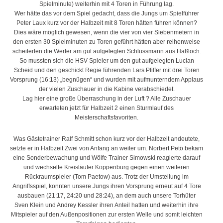
Spielminute) weiterhin mit 4 Toren in Führung lag.
Wer hätte das vor dem Spiel gedacht, dass die Jungs um Spielführer
Peter Laux kurz vor der Halbzeit mit 8 Toren hätten führen können?
Dies wäre möglich gewesen, wenn die vier von vier Siebenmetern in
den ersten 30 Spielminuten zu Toren geführt hätten aber reihenweise
scheiterten die Werfer am gut aufgelegten Schlussmann aus Haßloch.
So mussten sich die HSV Spieler um den gut aufgelegten Lucian
Scheid und den geschickt Regie führenden Lars Pfiffer mit drei Toren
Vorsprung (16:13) „begnügen“ und wurden mit aufmunterndem Applaus
der vielen Zuschauer in die Kabine verabschiedet.
Lag hier eine große Überraschung in der Luft ? Alle Zuschauer
erwarteten jetzt für Halbzeit 2 einen Sturmlauf des
Meisterschaftsfavoriten.
Was Gästetrainer Ralf Schmitt schon kurz vor der Halbzeit andeutete,
setzte er in Halbzeit Zwei von Anfang an weiter um. Norbert Petö bekam
eine Sonderbewachung und Wölfe Trainer Simowski reagierte darauf
und wechselte Kreisläufer Koppenburg gegen einen weiteren
Rückraumspieler (Tom Paetow) aus. Trotz der Umstellung im
Angriffsspiel, konnten unsere Jungs ihren Vorsprung erneut auf 4 Tore
ausbauen (21:17, 24:20 und 28:24), an dem auch unsere Torhüter
Sven Klein und Andrey Kessler ihren Anteil hatten und weiterhin ihre
Mitspieler auf den Außenpositionen zur ersten Welle und somit leichten