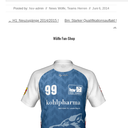
Posted by:
hsv-admin
//
News Wölfe
,
Teams Herren
//
Juni 6, 2014
Post navigation
←
H1: Neuzugänge 2014/2015 !
Bm: Starker Qualifikationsauftakt !
→
Wölfe Fan-Shop