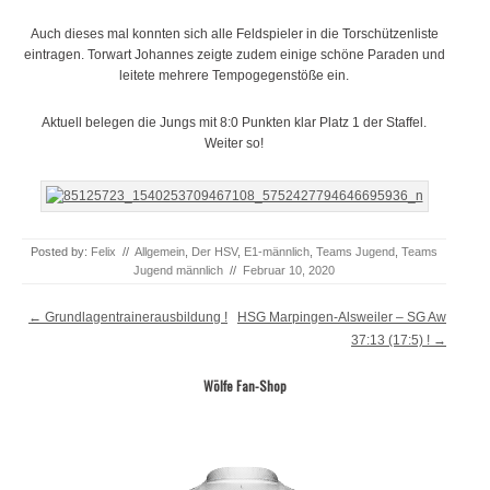
Auch dieses mal konnten sich alle Feldspieler in die Torschützenliste
eintragen. Torwart Johannes zeigte zudem einige schöne Paraden und
leitete mehrere Tempogegenstöße ein.
Aktuell belegen die Jungs mit 8:0 Punkten klar Platz 1 der Staffel.
Weiter so!
Posted by:
Felix
//
Allgemein
,
Der HSV
,
E1-männlich
,
Teams Jugend
,
Teams
Jugend männlich
//
Februar 10, 2020
Post navigation
←
Grundlagentrainerausbildung !
HSG Marpingen-Alsweiler – SG Aw
37:13 (17:5) !
→
Wölfe Fan-Shop