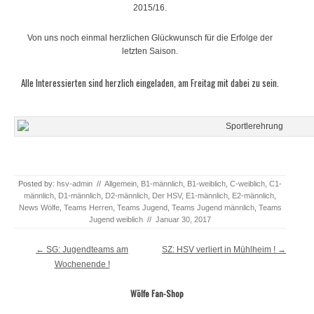
2015/16.
Von uns noch einmal herzlichen Glückwunsch für die Erfolge der
letzten Saison.
Alle Interessierten sind herzlich eingeladen, am Freitag mit dabei zu sein.
Posted by:
hsv-admin
//
Allgemein
,
B1-männlich
,
B1-weiblich
,
C-weiblich
,
C1-
männlich
,
D1-männlich
,
D2-männlich
,
Der HSV
,
E1-männlich
,
E2-männlich
,
News Wölfe
,
Teams Herren
,
Teams Jugend
,
Teams Jugend männlich
,
Teams
Jugend weiblich
//
Januar 30, 2017
Post navigation
←
SG: Jugendteams am
SZ: HSV verliert in Mühlheim !
→
Wochenende !
Wölfe Fan-Shop