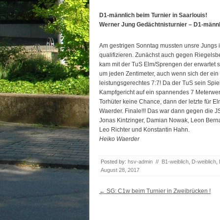
D1-männlich beim Turnier in Saarlouis!
Werner Jung Gedächtnisturnier – D1-männl
Am gestrigen Sonntag mussten unsre Jungs in 
qualifizieren. Zunächst auch gegen Riegelsbe
kam mit der TuS Elm/Sprengen der erwartet s
um jeden Zentimeter, auch wenn sich der e
in
leistungsgerechtes 7:7! Da der TuS sein Spi
Kampfgericht auf ein spannendes 7 Meterwerf
Torhüter keine Chance, dann der letzte für E
Waerder. Finale!!! Das war dann gegen die J
Jonas Kintzinger, Damian Nowak, Leon Bernar
Leo Richter und Konstantin Hahn.
Heiko Waerder
Posted by:
hsv-admin
//
B1-weiblich
,
D-weiblich
,
August 28, 2017
Post navigation
←
SG: C1w beim Turnier in Zweibrücken !