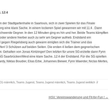
. 12:4
der Stadtgartenhalle in Saarlouis, sich in zwei Spielen für das Finale
rg eine klare Sache. In einem lockeren Spiel gewannen wir mit 11:4 . Dann
chwerste Gegner. In den 12 Minuten ging es hin und her. Beide Teams kämpften
 oder andere hierbei auch zu sehr am Gegner aufrieb. Endstand ein
el gegen Riegelsberg auch gewann einigten sich die Trainer und das
en! 3 Schützen auf beiden Seiten. Die ersten 4 ließen dem gegnerischen
lm. Gehalten von Jonas Kintzinger! Den letzten für unsre SG erzielte dann Fynn
SG Saarbrücken/West eine klare Sache. 12:4 der Endstand. Für die SG spielten
dy, Niklas Boudier, Elias Erbe, Johannes Biewer, Fynn Waerder, Niclas Mertes,
D1-männlich
,
Teams Jugend
,
Teams Jugend männlich
,
Teams Jugend weiblich
//
HSV: Vereinswanderung und Fit-for-Fun !
→