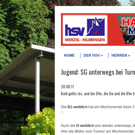
Skip to content
Menu
HOME
DER HSV
HERREN
Jugend: SG unterwegs bei Turn
28.08.17
Bald gehts los, und die D1m, die Dw und die B1w 
Die
B1-weiblich
hat am Wochenende beim 3. 
Auch die
D-weiblich
war wieder unterwegs, d
Hier die Bilder vom Turnier am Wochenende