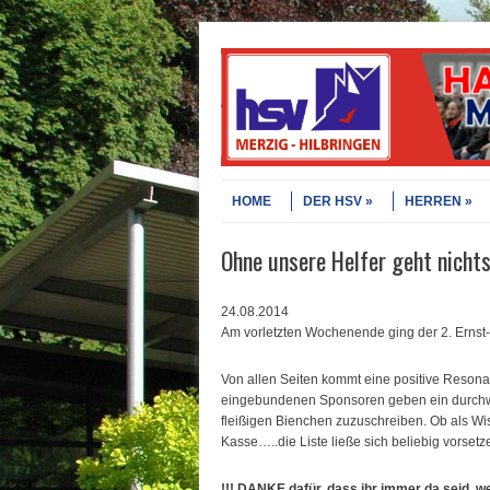
Skip to content
Menu
HOME
DER HSV
HERREN
Ohne unsere Helfer geht nichts
24.08.2014
Am vorletzten Wochenende ging der 2. Ernst-
Von allen Seiten kommt eine positive Resonan
eingebundenen Sponsoren geben ein durchweg
fleißigen Bienchen zuzuschreiben. Ob als Wis
Kasse…..die Liste ließe sich beliebig vorsetz
!!! DANKE dafür, dass ihr immer da seid, w