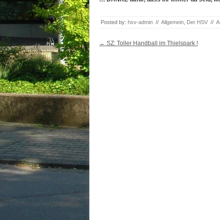
Posted by:
hsv-admin
//
Allgemein
,
Der HSV
//
A
Post navigation
←
SZ: Toller Handball im Thielspark !