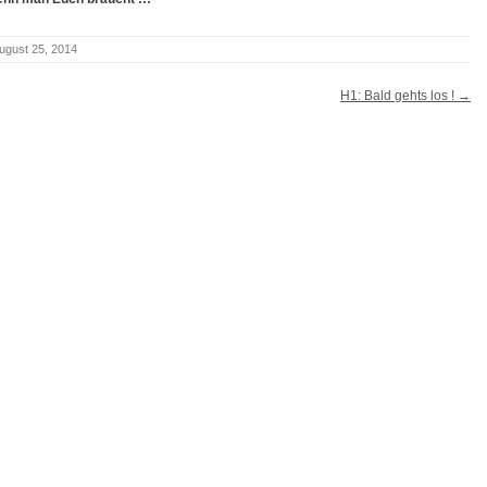
ugust 25, 2014
H1: Bald gehts los !
→