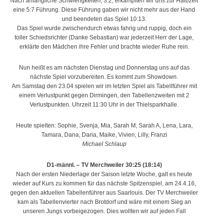
Nach anfängliche Schwierigkeiten, 3:2, erkämpften wir uns zur Halbzeit
eine 5:7 Führung. Diese Führung gaben wir nicht mehr aus der Hand
und beendeten das Spiel 10:13.
Das Spiel wurde zwischendurch etwas fahrig und ruppig, doch ein
toller Schiedsrichter (Danke Sebastian) war jederzeit Herr der Lage,
erklärte den Mädchen ihre Fehler und brachte wieder Ruhe rein.
Nun heißt es am nächsten Dienstag und Donnerstag uns auf das
nächste Spiel vorzubereiten. Es kommt zum Showdown.
Am Samstag den 23.04 spielen wir im letzten Spiel als Tabellführer mit
einem Verlustpunkt gegen Dirmingen, den Tabellenzweiten mit 2
Verlustpunkten. Uhrzeit 11:30 Uhr in der Thielsparkhalle.
Heute spielten: Sophie, Svenja, Mia, Sarah M, Sarah A, Lena, Lara,
Tamara, Dana, Daria, Maike, Vivien, Lilly, Franzi
Michael Schlaup
D1-männl. – TV Merchweiler 30:25 (18:14)
Nach der ersten Niederlage der Saison letzte Woche, galt es heute
wieder auf Kurs zu kommen für das nächste Spitzenspiel, am 24.4.16,
gegen den aktuellen Tabellenführer aus Saarlouis. Der TV Merchweiler
kam als Tabellenvierter nach Brotdorf und wäre mit einem Sieg an
unseren Jungs vorbeigezogen. Dies wollten wir auf jeden Fall