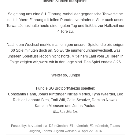
unsere Stärken ausspielen.
So gelang uns eine 8:1 Führung, wobei der gegnerische Torwart eine
noch höhere Führung mit tollen Paraden verhinderte. Aber auch unser
Torwart Jonas hatte heute einen guten Tag und ließ bis zur Halbzeit nur
4 Tore zu.
Nach dem Wechsel merkte man einigen unserer Spieler die bisherigen
60 Spielminuten doch an. So wurde munter durchgewechselt, was
unseren Spielfluss jedoch nicht störte. Mit einem Lauf vom 10 Toren in
Folge zeigten wir, wozu wir in der Lage sind. Das Spiel endete 8:26.
Weiter so, Jungs!
Für die SG Brotdorf/Merzig spielten:
Constantin Hahn, Jonas Kintzinger, Niclas Mertes, Fynn Waerder, Leo
Richter, Lennard Bies, Emil Will, Colin Schulze, Damian Nowak,
Karsten Meeusen und Jonas Paulus.
Markus Mertes
Posted by:
hsv-admin
//
D2-männlich
,
E1-männlich
,
E2-männlich
,
Teams
Jugend
,
Teams Jugend weiblich
//
April 22, 2016