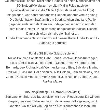
weiterentwickelt haben. Nicht ohne Grund sind beide Mannschaften der
SG Brotdorf/Merzig zum zweiten Mal in Folge nach der
Qualifikationsrunde in die Staffel1 (höchste saarlndische Liga)
eingezogen, was sonst saarlandweit keinem anderer Verein gelang.
Die Spieler hatten Spaß an ihrem Sport, spielten eine faire Partie
gegeneinander und dankten am Ende gemeinsan Arm in Arm den
Eltern für die Unterstützung während der gesamten Saison. Diesem
Dank schließen sich die vier Trainer an.
Für die kommende Saison sind wir mit diesem Kader für die D- und E-
Jugend gut gerüstet.
Für die SG Brotdorf/Merzig spielten:
Niclas Boudier, Constantin Hahn, Jonas Jeschke, Jonas Kintzinger,
Elias Behr, Niclas Mertes, Lennart Ollinger, Fynn Waerder, Leon
Bernardy, Leo Richter, Noah Wonner, Lennard Bies, Salvatore Marino,
Emil Will, Elias Erbe, Colin Schulze, Nils Goldau, Damian Nowak, Noa
Zeimet, Karsten Meeusen, Moritz Zenner, Jule Noh und Jonas Paulus.
Markus Mertes
TuS Riegelsberg – E1-männl. 8:26 (4:11)
Zum zweiten Spiel des Tages reisten wir nach Riegelsberg. Da wir den
Gegner, der einen Tabellenplatz in der oberen Hälfte gelegte, nicht
kannten, wollten wir von Beginn an nichts anbrennen lassen und