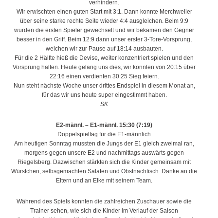
verhindern.
Wir erwischten einen guten Start mit 3:1. Dann konnte Merchweiler
über seine starke rechte Seite wieder 4:4 ausgleichen. Beim 9:9
wurden die ersten Spieler gewechselt und wir bekamen den Gegner
besser in den Griff. Beim 12:9 dann unser erster 3-Tore-Vorsprung,
welchen wir zur Pause auf 18:14 ausbauten.
Für die 2 Hälfte hieß die Devise, weiter konzentriert spielen und den
Vorsprung halten. Heute gelang uns dies, wir konnten von 20:15 über
22:16 einen verdienten 30:25 Sieg feiern.
Nun steht nächste Woche unser drittes Endspiel in diesem Monat an,
für das wir uns heute super eingestimmt haben.
SK
E2-männl. – E1-männl. 15:30 (7:19)
Doppelspieltag für die E1-männlich
Am heutigen Sonntag mussten die Jungs der E1 gleich zweimal ran,
morgens gegen unsere E2 und nachmittags auswärts gegen
Riegelsberg. Dazwischen stärkten sich die Kinder gemeinsam mit
Würstchen, selbsgemachten Salaten und Obstnachtisch. Danke an die
Eltern und an Elke mit seinem Team.
Während des Spiels konnten die zahlreichen Zuschauer sowie die
Trainer sehen, wie sich die Kinder im Verlauf der Saison