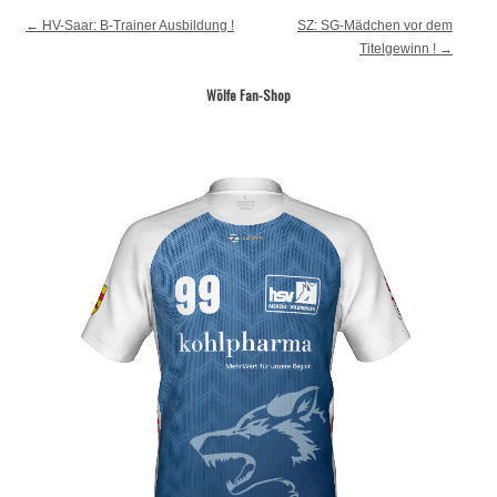
Post navigation
←
HV-Saar: B-Trainer Ausbildung !
SZ: SG-Mädchen vor dem
Titelgewinn !
→
Wölfe Fan-Shop