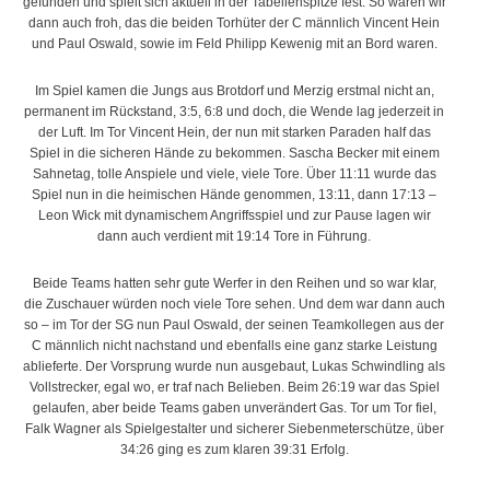
gefunden und spielt sich aktuell in der Tabellenspitze fest. So waren wir
dann auch froh, das die beiden Torhüter der C männlich Vincent Hein
und Paul Oswald, sowie im Feld Philipp Kewenig mit an Bord waren.
Im Spiel kamen die Jungs aus Brotdorf und Merzig erstmal nicht an,
permanent im Rückstand, 3:5, 6:8 und doch, die Wende lag jederzeit in
der Luft. Im Tor Vincent Hein, der nun mit starken Paraden half das
Spiel in die sicheren Hände zu bekommen. Sascha Becker mit einem
Sahnetag, tolle Anspiele und viele, viele Tore. Über 11:11 wurde das
Spiel nun in die heimischen Hände genommen, 13:11, dann 17:13 –
Leon Wick mit dynamischem Angriffsspiel und zur Pause lagen wir
dann auch verdient mit 19:14 Tore in Führung.
Beide Teams hatten sehr gute Werfer in den Reihen und so war klar,
die Zuschauer würden noch viele Tore sehen. Und dem war dann auch
so – im Tor der SG nun Paul Oswald, der seinen Teamkollegen aus der
C männlich nicht nachstand und ebenfalls eine ganz starke Leistung
ablieferte. Der Vorsprung wurde nun ausgebaut, Lukas Schwindling als
Vollstrecker, egal wo, er traf nach Belieben. Beim 26:19 war das Spiel
gelaufen, aber beide Teams gaben unverändert Gas. Tor um Tor fiel,
Falk Wagner als Spielgestalter und sicherer Siebenmeterschütze, über
34:26 ging es zum klaren 39:31 Erfolg.