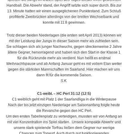
Handball. Die Abwehr stand, der Angriff setzte sich super durch. Bis zur
13. Minute hatten wir einen ausgeglichenen Punktestand. Zum Schluß
profitierte Zweibrücken allerdings von der breiten Wechselbank und
konnte mit 11:8 gewinnen.
Trotz dieser beiden Niederlagen (die ersten seit April 2013) können wir
mit der Leistung der Jungs in dieser Saison mehr als zufrieden sein.
Sie schlagen sich als junger Nachwuchs, gegen streckenweise 2 Jahre
ältere Gegner, hervorragend und haben sich den Start in der Klasse 1
für die Rückrunde mehr als verdient. Nun heißt es erstmal
Weihnachtspause und ab Anfang Januar geht es mit vollem Elan weiter
gegen die stärksten Mannschaften im Saarland. Hier machen wir uns
dann fit für die kommende Saison.
S.K.
C1-weibl. – HC Perl 31:12 (12:5)
C1 weiblich geht mit Platz 1 der Saarlandliga in die Winterpause
Nach der bis jetzt einzigen Niederlage am Saisonanfang folgte heute
die Revanche gegen den HC Perl.
Um den ersten Tabellenplatz zu verteidigen, mussten wir von Anfang an
mit viel Konzentration ins Spiel starten. Unsere kompakte Abwehr und
unsere stark spielende Torfrau ließen dem Gegner nur wenige
Chancen zum Torwurf. Auch durch gut funktionierendes