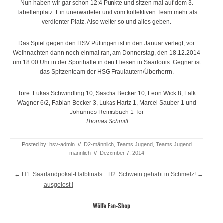
Nun haben wir gar schon 12:4 Punkte und sitzen mal auf dem 3.
Tabellenplatz. Ein unerwarteter und vom kollektiven Team mehr als
verdienter Platz. Also weiter so und alles geben.
Das Spiel gegen den HSV Püttingen ist in den Januar verlegt, vor
Weihnachten dann noch einmal ran, am Donnerstag, den 18.12.2014
um 18.00 Uhr in der Sporthalle in den Fliesen in Saarlouis. Gegner ist
das Spitzenteam der HSG Fraulautern/Überherrn.
Tore: Lukas Schwindling 10, Sascha Becker 10, Leon Wick 8, Falk
Wagner 6/2, Fabian Becker 3, Lukas Hartz 1, Marcel Sauber 1 und
Johannes Reimsbach 1 Tor
Thomas Schmitt
Posted by:
hsv-admin
//
D2-männlich
,
Teams Jugend
,
Teams Jugend
männlich
//
Dezember 7, 2014
Post navigation
←
H1: Saarlandpokal-Halbfinals
H2: Schwein gehabt in Schmelz!
→
ausgelost !
Wölfe Fan-Shop