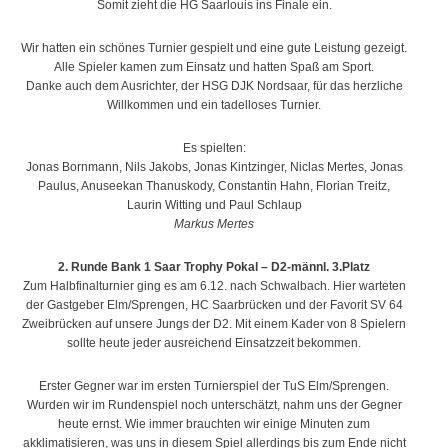
Somit zieht die HG Saarlouis ins Finale ein.
Wir hatten ein schönes Turnier gespielt und eine gute Leistung gezeigt.
Alle Spieler kamen zum Einsatz und hatten Spaß am Sport.
Danke auch dem Ausrichter, der HSG DJK Nordsaar, für das herzliche
Willkommen und ein tadelloses Turnier.
Es spielten:
Jonas Bornmann, Nils Jakobs, Jonas Kintzinger, Niclas Mertes, Jonas
Paulus, Anuseekan Thanuskody, Constantin Hahn, Florian Treitz,
Laurin Witting und Paul Schlaup
Markus Mertes
2. Runde Bank 1 Saar Trophy Pokal – D2-männl. 3.Platz
Zum Halbfinalturnier ging es am 6.12. nach Schwalbach. Hier warteten
der Gastgeber Elm/Sprengen, HC Saarbrücken und der Favorit SV 64
Zweibrücken auf unsere Jungs der D2. Mit einem Kader von 8 Spielern
sollte heute jeder ausreichend Einsatzzeit bekommen.
Erster Gegner war im ersten Turnierspiel der TuS Elm/Sprengen.
Wurden wir im Rundenspiel noch unterschätzt, nahm uns der Gegner
heute ernst. Wie immer brauchten wir einige Minuten zum
akklimatisieren, was uns in diesem Spiel allerdings bis zum Ende nicht