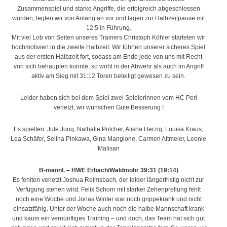
Zusammenspiel und starke Angriffe, die erfolgreich abgeschlossen
wurden, legten wir von Anfang an vor und lagen zur Halbzeitpause mit
12:5 in Führung.
Mit viel Lob von Seiten unseres Trainers Christoph Köhler starteten wir
hochmotiviert in die zweite Halbzeit. Wir führten unserer sicheres Spiel
aus der ersten Halbzeit fort, sodass am Ende jede von uns mit Recht
von sich behaupten konnte, so wohl in der Abwehr als auch im Angriff
aktiv am Sieg mit 31:12 Toren beteiligt gewesen zu sein.
Leider haben sich bei dem Spiel zwei Spielerinnen vom HC Perl
verletzt, wir wünschen Gute Besserung !
Es spielten: Jule Jung, Nathalie Polcher, Alisha Herzig, Louisa Kraus,
Lea Schäfer, Selina Pinkawa, Gina Mangione, Carmen Altmeier, Leonie
Malisan
B-männl. – HWE Erbach/Waldmohr 39:31 (19:14)
Es fehlten verletzt Joshua Reimsbach, der leider längerfristig nicht zur
Verfügung stehen wird. Felix Schorn mit starker Zehenprellung fehlt
noch eine Woche und Jonas Winter war noch grippekrank und nicht
einsatzfähig. Unter der Woche auch noch die halbe Mannschaft krank
und kaum ein vernünftiges Training – und doch, das Team hat sich gut