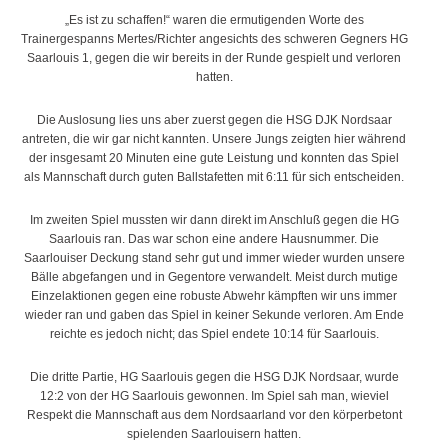
„Es ist zu schaffen!“ waren die ermutigenden Worte des
Trainergespanns Mertes/Richter angesichts des schweren Gegners HG
Saarlouis 1, gegen die wir bereits in der Runde gespielt und verloren
hatten.
Die Auslosung lies uns aber zuerst gegen die HSG DJK Nordsaar
antreten, die wir gar nicht kannten. Unsere Jungs zeigten hier während
der insgesamt 20 Minuten eine gute Leistung und konnten das Spiel
als Mannschaft durch guten Ballstafetten mit 6:11 für sich entscheiden.
Im zweiten Spiel mussten wir dann direkt im Anschluß gegen die HG
Saarlouis ran. Das war schon eine andere Hausnummer. Die
Saarlouiser Deckung stand sehr gut und immer wieder wurden unsere
Bälle abgefangen und in Gegentore verwandelt. Meist durch mutige
Einzelaktionen gegen eine robuste Abwehr kämpften wir uns immer
wieder ran und gaben das Spiel in keiner Sekunde verloren. Am Ende
reichte es jedoch nicht; das Spiel endete 10:14 für Saarlouis.
Die dritte Partie, HG Saarlouis gegen die HSG DJK Nordsaar, wurde
12:2 von der HG Saarlouis gewonnen. Im Spiel sah man, wieviel
Respekt die Mannschaft aus dem Nordsaarland vor den körperbetont
spielenden Saarlouisern hatten.