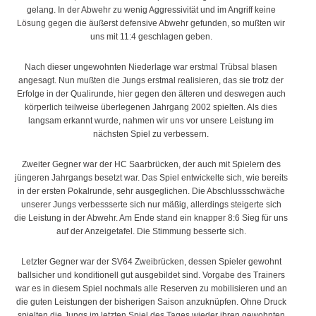
gelang. In der Abwehr zu wenig Aggressivität und im Angriff keine
Lösung gegen die äußerst defensive Abwehr gefunden, so mußten wir
uns mit 11:4 geschlagen geben.
Nach dieser ungewohnten Niederlage war erstmal Trübsal blasen
angesagt. Nun mußten die Jungs erstmal realisieren, das sie trotz der
Erfolge in der Qualirunde, hier gegen den älteren und deswegen auch
körperlich teilweise überlegenen Jahrgang 2002 spielten. Als dies
langsam erkannt wurde, nahmen wir uns vor unsere Leistung im
nächsten Spiel zu verbessern.
Zweiter Gegner war der HC Saarbrücken, der auch mit Spielern des
jüngeren Jahrgangs besetzt war. Das Spiel entwickelte sich, wie bereits
in der ersten Pokalrunde, sehr ausgeglichen. Die Abschlussschwäche
unserer Jungs verbessserte sich nur mäßig, allerdings steigerte sich
die Leistung in der Abwehr. Am Ende stand ein knapper 8:6 Sieg für uns
auf der Anzeigetafel. Die Stimmung besserte sich.
Letzter Gegner war der SV64 Zweibrücken, dessen Spieler gewohnt
ballsicher und konditionell gut ausgebildet sind. Vorgabe des Trainers
war es in diesem Spiel nochmals alle Reserven zu mobilisieren und an
die guten Leistungen der bisherigen Saison anzuknüpfen. Ohne Druck
spielten die Jungs im letzten Spiel des Tages wieder ihren gewohnten