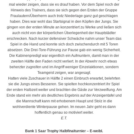
mal wieder zeigen, dass sie es drauf haben. Vor dem Spiel noch der
Hinweis des Trainers, dass sie sich gegen den Ersten der Gruppe
Fraulautern/Überherrn auch trotz Niederlage ganz gut geschlagen
haben. Dies war wohl das Startsignal in den Köpfen der Jungs. Sie
gingen von der ersten Minute an konzentriert zu Werke und ließen sich
auch nicht von der körperlichen Überlegenheit der Hauptstädter
erschrecken. Nach kurzer defensiver Schwäche nahm unser Team das
Spiel in die Hand und konnte sich doch zwischendurch mit 5 Toren
absetzen. Die Drei-Tore-Führung zur Pause gab ein wenig Sicherheit.
Die Kabinenpredigt war eigentlich ein Aufmuntern, damit man in der
zweiten Hälfte den Faden nicht verliert. In der Abwehr noch etwas
beherzter zugreifen und im Angriff weniger Einzelaktionen, sondern
Teamgeist zeigen, war angesagt.
Hatten viele Zuschauer in Hälfte 2 einen Einbruch erwartet, belehrten
sie die Jungs eines Besseren. Sie spielten hochkonzentriert ihr Spiel
der ersten Halbzeit weiter und brachten die Gäste zur Verzweiflung. Am
Ende stand ein mehr als deutliches Ergebnis auf der Anzeigentafel und
die Mannschaft kann mit erhobenem Haupt und Stolz in die
wohlverdiente Winterpause gehen. Im neuen Jahr geht es dann
hoffentlich genau so motiviert weiter.
E.T.
Bank 1 Saar Trophy Halbfinalturnier – E-weibl.