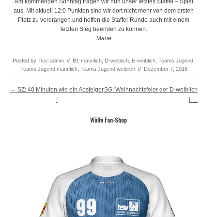
Am kommenden Sonntag tragen wir nun unser letztes Staffel – Spiel
aus. Mit aktuell 12:0 Punkten sind wir dort nicht mehr von dem ersten
Platz zu verdrängen und hoffen die Staffel-Runde auch mit einem
letzten Sieg beenden zu können.
Marie
Posted by:
hsv-admin
//
B1-männlich
,
D-weiblich
,
E-weiblich
,
Teams Jugend
,
Teams Jugend männlich
,
Teams Jugend weiblich
//
Dezember 7, 2016
Post navigation
←
SZ: 40 Minuten wie ein Absteiger
SG: Weihnachtsfeier der D-weiblich
!
!
→
Wölfe Fan-Shop