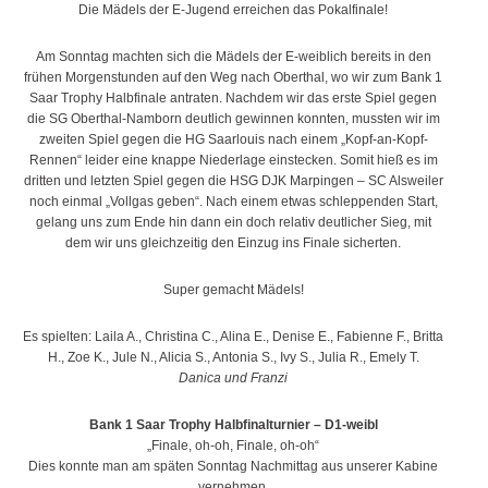
Die Mädels der E-Jugend erreichen das Pokalfinale!
Am Sonntag machten sich die Mädels der E-weiblich bereits in den
frühen Morgenstunden auf den Weg nach Oberthal, wo wir zum Bank 1
Saar Trophy Halbfinale antraten. Nachdem wir das erste Spiel gegen
die SG Oberthal-Namborn deutlich gewinnen konnten, mussten wir im
zweiten Spiel gegen die HG Saarlouis nach einem „Kopf-an-Kopf-
Rennen“ leider eine knappe Niederlage einstecken. Somit hieß es im
dritten und letzten Spiel gegen die HSG DJK Marpingen – SC Alsweiler
noch einmal „Vollgas geben“. Nach einem etwas schleppenden Start,
gelang uns zum Ende hin dann ein doch relativ deutlicher Sieg, mit
dem wir uns gleichzeitig den Einzug ins Finale sicherten.
Super gemacht Mädels!
Es spielten: Laila A., Christina C., Alina E., Denise E., Fabienne F., Britta
H., Zoe K., Jule N., Alicia S., Antonia S., Ivy S., Julia R., Emely T.
Danica und Franzi
Bank 1 Saar Trophy Halbfinalturnier – D1-weibl
„Finale, oh-oh, Finale, oh-oh“
Dies konnte man am späten Sonntag Nachmittag aus unserer Kabine
vernehmen.