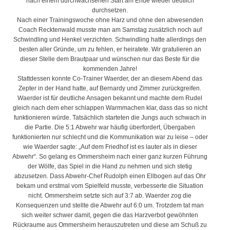
nach einem durchwachsenen Start am Ende wieder deutlich
durchsetzen.
Nach einer Trainingswoche ohne Harz und ohne den abwesenden
Coach Recktenwald musste man am Samstag zusätzlich noch auf
Schwindling und Henkel verzichten. Schwindling hatte allerdings den
besten aller Gründe, um zu fehlen, er heiratete. Wir gratulieren an
dieser Stelle dem Brautpaar und wünschen nur das Beste für die
kommenden Jahre!
Stattdessen konnte Co-Trainer Waerder, der an diesem Abend das
Zepter in der Hand hatte, auf Bernardy und Zimmer zurückgreifen.
Waerder ist für deutliche Ansagen bekannt und machte dem Rudel
gleich nach dem eher schlappen Warmmachen klar, dass das so nicht
funktionieren würde. Tatsächlich starteten die Jungs auch schwach in
die Partie. Die 5:1 Abwehr war häufig überfordert, Übergaben
funktionierten nur schlecht und die Kommunikation war zu leise – oder
wie Waerder sagte: „Auf dem Friedhof ist es lauter als in dieser
Abwehr“. So gelang es Ommersheim nach einer ganz kurzen Führung
der Wölfe, das Spiel in die Hand zu nehmen und sich stetig
abzusetzen. Dass Abwehr-Chef Rudolph einen Ellbogen auf das Ohr
bekam und erstmal vom Spielfeld musste, verbesserte die Situation
nicht. Ommersheim setzte sich auf 3:7 ab. Waerder zog die
Konsequenzen und stellte die Abwehr auf 6:0 um. Trotzdem tat man
sich weiter schwer damit, gegen die das Harzverbot gewöhnten
Rückraume aus Ommersheim herauszutreten und diese am Schuß zu