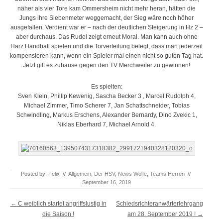
näher als vier Tore kam Ommersheim nicht mehr heran, hätten die
Jungs ihre Siebenmeter weggemacht, der Sieg wäre noch höher
ausgefallen. Verdient war er – nach der deutlichen Steigerung in Hz 2 –
aber durchaus. Das Rudel zeigt erneut Moral. Man kann auch ohne
Harz Handball spielen und die Torverteilung belegt, dass man jederzeit
kompensieren kann, wenn ein Spieler mal einen nicht so guten Tag hat.
Jetzt gilt es zuhause gegen den TV Merchweiler zu gewinnen!
Es spielten:
Sven Klein, Phillip Kewenig, Sascha Becker 3 , Marcel Rudolph 4,
Michael Zimmer, Timo Scherer 7, Jan Schattschneider, Tobias
Schwindling, Markus Erschens, Alexander Bernardy, Dino Zvekic 1,
Niklas Eberhard 7, Michael Arnold 4.
Posted by:
Felix
//
Allgemein
,
Der HSV
,
News Wölfe
,
Teams Herren
//
September 16, 2019
Post navigation
←
C weiblich startet angriffslustig in
Schiedsrichteranwärterlehrgang
die Saison !
am 28. September 2019 !
→