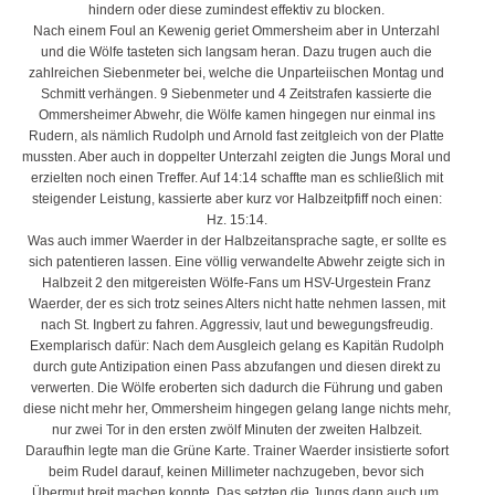
hindern oder diese zumindest effektiv zu blocken.
Nach einem Foul an Kewenig geriet Ommersheim aber in Unterzahl
und die Wölfe tasteten sich langsam heran. Dazu trugen auch die
zahlreichen Siebenmeter bei, welche die Unparteiischen Montag und
Schmitt verhängen. 9 Siebenmeter und 4 Zeitstrafen kassierte die
Ommersheimer Abwehr, die Wölfe kamen hingegen nur einmal ins
Rudern, als nämlich Rudolph und Arnold fast zeitgleich von der Platte
mussten. Aber auch in doppelter Unterzahl zeigten die Jungs Moral und
erzielten noch einen Treffer. Auf 14:14 schaffte man es schließlich mit
steigender Leistung, kassierte aber kurz vor Halbzeitpfiff noch einen:
Hz. 15:14.
Was auch immer Waerder in der Halbzeitansprache sagte, er sollte es
sich patentieren lassen. Eine völlig verwandelte Abwehr zeigte sich in
Halbzeit 2 den mitgereisten Wölfe-Fans um HSV-Urgestein Franz
Waerder, der es sich trotz seines Alters nicht hatte nehmen lassen, mit
nach St. Ingbert zu fahren. Aggressiv, laut und bewegungsfreudig.
Exemplarisch dafür: Nach dem Ausgleich gelang es Kapitän Rudolph
durch gute Antizipation einen Pass abzufangen und diesen direkt zu
verwerten. Die Wölfe eroberten sich dadurch die Führung und gaben
diese nicht mehr her, Ommersheim hingegen gelang lange nichts mehr,
nur zwei Tor in den ersten zwölf Minuten der zweiten Halbzeit.
Daraufhin legte man die Grüne Karte. Trainer Waerder insistierte sofort
beim Rudel darauf, keinen Millimeter nachzugeben, bevor sich
Übermut breit machen konnte. Das setzten die Jungs dann auch um,