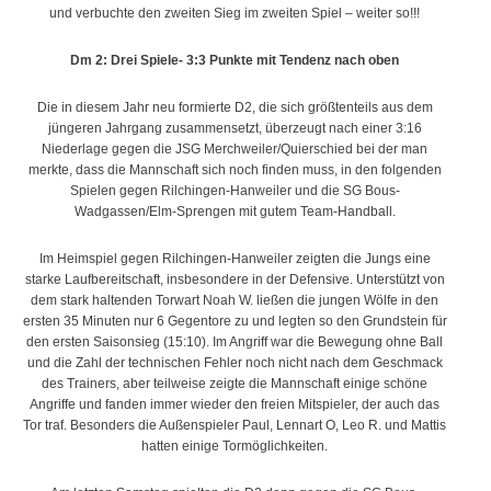
und verbuchte den zweiten Sieg im zweiten Spiel – weiter so!!!
Dm 2: Drei Spiele- 3:3 Punkte mit Tendenz nach oben
Die in diesem Jahr neu formierte D2, die sich größtenteils aus dem
jüngeren Jahrgang zusammensetzt, überzeugt nach einer 3:16
Niederlage gegen die JSG Merchweiler/Quierschied bei der man
merkte, dass die Mannschaft sich noch finden muss, in den folgenden
Spielen gegen Rilchingen-Hanweiler und die SG Bous-
Wadgassen/Elm-Sprengen mit gutem Team-Handball.
Im Heimspiel gegen Rilchingen-Hanweiler zeigten die Jungs eine
starke Laufbereitschaft, insbesondere in der Defensive. Unterstützt von
dem stark haltenden Torwart Noah W. ließen die jungen Wölfe in den
ersten 35 Minuten nur 6 Gegentore zu und legten so den Grundstein für
den ersten Saisonsieg (15:10). Im Angriff war die Bewegung ohne Ball
und die Zahl der technischen Fehler noch nicht nach dem Geschmack
des Trainers, aber teilweise zeigte die Mannschaft einige schöne
Angriffe und fanden immer wieder den freien Mitspieler, der auch das
Tor traf. Besonders die Außenspieler Paul, Lennart O, Leo R. und Mattis
hatten einige Tormöglichkeiten.