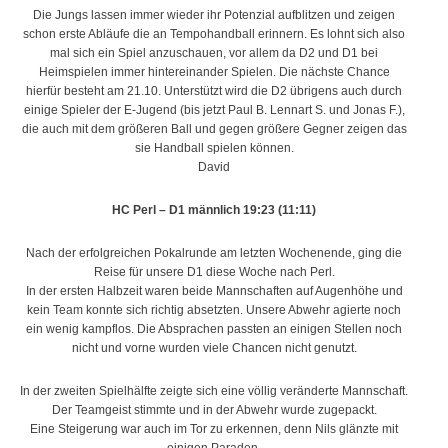
Die Jungs lassen immer wieder ihr Potenzial aufblitzen und zeigen
schon erste Abläufe die an Tempohandball erinnern. Es lohnt sich also
mal sich ein Spiel anzuschauen, vor allem da D2 und D1 bei
Heimspielen immer hintereinander Spielen. Die nächste Chance
hierfür besteht am 21.10. Unterstützt wird die D2 übrigens auch durch
einige Spieler der E-Jugend (bis jetzt Paul B. Lennart S. und Jonas F.),
die auch mit dem größeren Ball und gegen größere Gegner zeigen das
sie Handball spielen können.
David
HC Perl – D1 männlich 19:23 (11:11)
Nach der erfolgreichen Pokalrunde am letzten Wochenende, ging die
Reise für unsere D1 diese Woche nach Perl.
In der ersten Halbzeit waren beide Mannschaften auf Augenhöhe und
kein Team konnte sich richtig absetzten. Unsere Abwehr agierte noch
ein wenig kampflos. Die Absprachen passten an einigen Stellen noch
nicht und vorne wurden viele Chancen nicht genutzt.
In der zweiten Spielhälfte zeigte sich eine völlig veränderte Mannschaft.
Der Teamgeist stimmte und in der Abwehr wurde zugepackt.
Eine Steigerung war auch im Tor zu erkennen, denn Nils glänzte mit