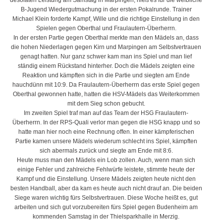
desolaten Leistung am Samstag in Marpingen, hieß es für die weibliche
B-Jugend Wiedergutmachung in der ersten Pokalrunde. Trainer
Michael Klein forderte Kampf, Wille und die richtige Einstellung in den
Spielen gegen Oberthal und Fraulautern-Überherrn.
In der ersten Partie gegen Oberthal merkte man den Mädels an, dass
die hohen Niederlagen gegen Kirn und Marpingen am Selbstvertrauen
genagt hatten. Nur ganz schwer kam man ins Spiel und man lief
ständig einem Rückstand hinterher. Doch die Mädels zeigten eine
Reaktion und kämpften sich in die Partie und siegten am Ende
hauchdünn mit 10:9. Da Fraulautern-Überherrn das erste Spiel gegen
Oberthal gewonnen hatte, hatten die HSV-Mädels das Weiterkommen
mit dem Sieg schon gebucht.
Im zweiten Spiel traf man auf das Team der HSG Fraulautern-
Überherrn. In der RPS-Quali verlor man gegen die HSG knapp und so
hatte man hier noch eine Rechnung offen. In einer kämpferischen
Partie kamen unsere Mädels wiederum schlecht ins Spiel, kämpften
sich abermals zurück und siegte am Ende mit 8:6.
Heute muss man den Mädels ein Lob zollen. Auch, wenn man sich
einige Fehler und zahlreiche Fehlwürfe leistete, stimmte heute der
Kampf und die Einstellung. Unsere Mädels zeigten heute nicht den
besten Handball, aber da kam es heute auch nicht drauf an. Die beiden
Siege waren wichtig fürs Selbstvertrauen. Diese Woche heißt es, gut
arbeiten und sich gut vorzubereiten fürs Spiel gegen Budenheim am
kommenden Samstag in der Thielsparkhalle in Merzig.