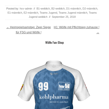
Posted by:
hsv-admin
//
B1-weiblich
,
B2-weiblich
,
D1-männlich
,
D2-männlich
,
E1-männlich
,
E2-männlich
,
Teams Jugend
,
Teams Jugend männlich
,
Teams
Jugend weiblich
//
September 25, 2018
Post navigation
←
Heimspielsamstag: Zwei Siege
H1: Wölfe mit Pflichtsieg zuhause !
für FSG und Wölfe !
→
Wölfe Fan-Shop