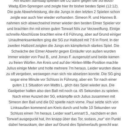
Am letzten Samstag spielten die D2 dann gegen die SG Bous-
Wadg./Elm-Sprengen und zeigte hier ihr bisher bestes Spiel (12:12).
Die gute Abwehrleistung, die die Jungs in den letzten 2 Spielen schon
zeigte war auch hier wieder vorhanden. Simeon R. und Hannes B.
nahmen sich abwechselnd immer wieder den besten Elmer Spieler vor
und brachten ihn mit einen guten Torwart Nils zur Verzweiflung. Einige
schnelle Abschlüsse brachten eine 4:6 Führung, aber auf Grund einiger
Unaufmerksamkeiten ging die SG zur Halbzeit mit 7:6 in Front. In der
zweiten Halbzeit zeigten die Jungs ein kämpferisch starkes Spiel. Die
Schwäche der Elmer Abwehr gegen Einläufer von außen wurden
immer wieder von Paul B., und Jonas F. ausgenutzt und beide kamen
zu freien Würfen. Am Kreis und auf der Hinten-Mitte-Position machte
Julius einige Meter und holte mehrere 7m heraus. Leider wurden diese
zu oft vergeben, weswegen man sich nie absetzen konnte. Die SG ging
sogar eine Minute vor Schluss in Führung, aber ein Tor nach einer
guten 1:1 Situation von Mattis L. glich das Spiel wieder aus. Die
Gastgeber hatten also den Ball mit noch ca. 45 Sekunden zu spielen.
Nach einer Auszeit der SG, erkämpfte sich Julius zusammen mit
Simeon den Ball und die D2 spielte nach vorne. Paul setzte sich von
Linksaußen kommend am Kreis durch und holte 10 Sekunden vor
Schluss einen 7m heraus. Leider warf Lennart S., nachdem er den
Torwart ausgeguckt hat, ihn knapp über das Tor, sodass „nur“ ein Punkt
dabei herauskam, der aber auf Grund des Spielverlaufs gerecht war.