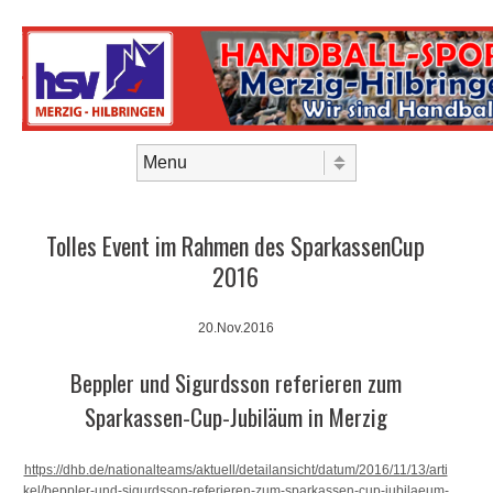
Skip to content
Menu
Tolles Event im Rahmen des SparkassenCup
2016
20.Nov.2016
Beppler und Sigurdsson referieren zum
Sparkassen-Cup-Jubiläum in Merzig
https://dhb.de/nationalteams/aktuell/detailansicht/datum/2016/11/13/arti
kel/beppler-und-sigurdsson-referieren-zum-sparkassen-cup-jubilaeum-