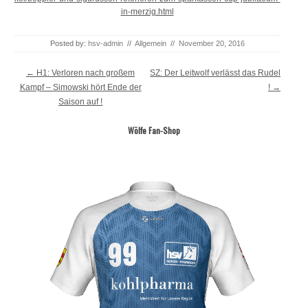
in-merzig.html
Posted by:
hsv-admin
//
Allgemein
//
November 20, 2016
Post navigation
←
H1: Verloren nach großem
SZ: Der Leitwolf verlässt das Rudel
Kampf – Simowski hört Ende der
!
→
Saison auf !
Wölfe Fan-Shop