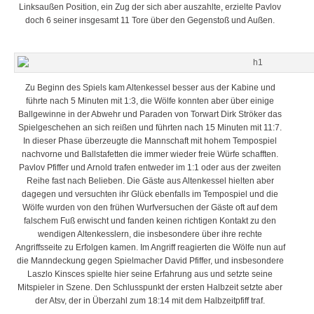
Linksaußen Position, ein Zug der sich aber auszahlte, erzielte Pavlov
doch 6 seiner insgesamt 11 Tore über den Gegenstoß und Außen.
Zu Beginn des Spiels kam Altenkessel besser aus der Kabine und
führte nach 5 Minuten mit 1:3, die Wölfe konnten aber über einige
Ballgewinne in der Abwehr und Paraden von Torwart Dirk Ströker das
Spielgeschehen an sich reißen und führten nach 15 Minuten mit 11:7.
In dieser Phase überzeugte die Mannschaft mit hohem Tempospiel
nachvorne und Ballstafetten die immer wieder freie Würfe schafften.
Pavlov Pfiffer und Arnold trafen entweder im 1:1 oder aus der zweiten
Reihe fast nach Belieben. Die Gäste aus Altenkessel hielten aber
dagegen und versuchten ihr Glück ebenfalls im Tempospiel und die
Wölfe wurden von den frühen Wurfversuchen der Gäste oft auf dem
falschem Fuß erwischt und fanden keinen richtigen Kontakt zu den
wendigen Altenkesslern, die insbesondere über ihre rechte
Angriffsseite zu Erfolgen kamen. Im Angriff reagierten die Wölfe nun auf
die Manndeckung gegen Spielmacher David Pfiffer, und insbesondere
Laszlo Kinsces spielte hier seine Erfahrung aus und setzte seine
Mitspieler in Szene. Den Schlusspunkt der ersten Halbzeit setzte aber
der Atsv, der in Überzahl zum 18:14 mit dem Halbzeitpfiff traf.