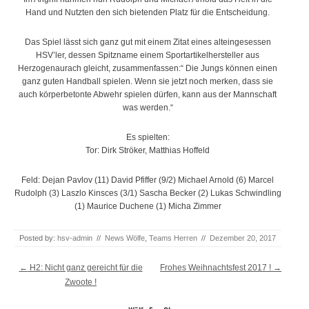
Hand und Nutzten den sich bietenden Platz für die Entscheidung.
Das Spiel lässt sich ganz gut mit einem Zitat eines alteingesessen
HSV’ler, dessen Spitzname einem Sportartikelhersteller aus
Herzogenaurach gleicht, zusammenfassen:“ Die Jungs können einen
ganz guten Handball spielen. Wenn sie jetzt noch merken, dass sie
auch körperbetonte Abwehr spielen dürfen, kann aus der Mannschaft
was werden.“
Es spielten:
Tor: Dirk Ströker, Matthias Hoffeld
Feld: Dejan Pavlov (11) David Pfiffer (9/2) Michael Arnold (6) Marcel
Rudolph (3) Laszlo Kinsces (3/1) Sascha Becker (2) Lukas Schwindling
(1) Maurice Duchene (1) Micha Zimmer
Posted by:
hsv-admin
//
News Wölfe
,
Teams Herren
//
Dezember 20, 2017
Post navigation
←
H2: Nicht ganz gereicht für die
Frohes Weihnachtsfest 2017 !
→
Zwoote !