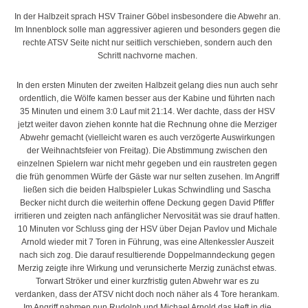
In der Halbzeit sprach HSV Trainer Göbel insbesondere die Abwehr an.
Im Innenblock solle man aggressiver agieren und besonders gegen die
rechte ATSV Seite nicht nur seitlich verschieben, sondern auch den
Schritt nachvorne machen.
In den ersten Minuten der zweiten Halbzeit gelang dies nun auch sehr
ordentlich, die Wölfe kamen besser aus der Kabine und führten nach
35 Minuten und einem 3:0 Lauf mit 21:14. Wer dachte, dass der HSV
jetzt weiter davon ziehen konnte hat die Rechnung ohne die Merziger
Abwehr gemacht (vielleicht waren es auch verzögerte Auswirkungen
der Weihnachtsfeier von Freitag). Die Abstimmung zwischen den
einzelnen Spielern war nicht mehr gegeben und ein raustreten gegen
die früh genommen Würfe der Gäste war nur selten zusehen. Im Angriff
ließen sich die beiden Halbspieler Lukas Schwindling und Sascha
Becker nicht durch die weiterhin offene Deckung gegen David Pfiffer
irritieren und zeigten nach anfänglicher Nervosität was sie drauf hatten.
10 Minuten vor Schluss ging der HSV über Dejan Pavlov und Michale
Arnold wieder mit 7 Toren in Führung, was eine Altenkessler Auszeit
nach sich zog. Die darauf resultierende Doppelmanndeckung gegen
Merzig zeigte ihre Wirkung und verunsicherte Merzig zunächst etwas.
Torwart Ströker und einer kurzfristig guten Abwehr war es zu
verdanken, dass der ATSV nicht doch noch näher als 4 Tore herankam.
Im Angriff nahmen nun Rudolph und Michael Arnold das Heft in die