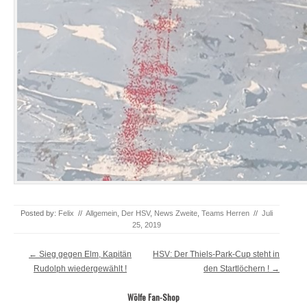
Posted by:
Felix
//
Allgemein
,
Der HSV
,
News Zweite
,
Teams Herren
//
Juli
25, 2019
Post navigation
←
Sieg gegen Elm, Kapitän
HSV: Der Thiels-Park-Cup steht in
Rudolph wiedergewählt !
den Startlöchern !
→
Wölfe Fan-Shop