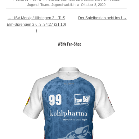
Jugend
,
Teams Jugend weiblich
//
Oktober 8, 2020
Post navigation
←
HSV Merzig/Hilbringen 2 – TuS
Der Spielbetrieb geht los !
→
Elm-Sprengen 2 u. 3. 34:27 (21:10)
!
Wölfe Fan-Shop