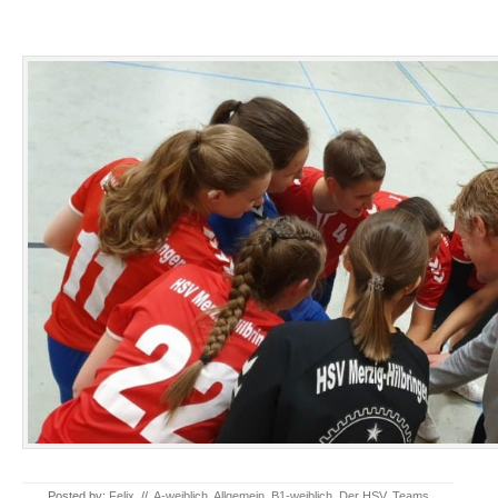
Posted by:
Felix
//
A-weiblich
,
Allgemein
,
B1-weiblich
,
Der HSV
,
Teams