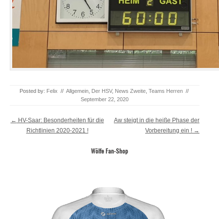
Posted by:
Felix
//
Allgemein
,
Der HSV
,
News Zweite
,
Teams Herren
//
September 22, 2020
Post navigation
←
HV-Saar: Besonderheiten für die
Aw steigt in die heiße Phase der
Richtlinien 2020-2021 !
Vorbereitung ein !
→
Wölfe Fan-Shop