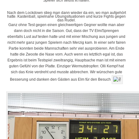
Spieler sich selbst fit halten.
Nach dem Lockdown stieg man dann wieder da ein, wo man aufgehört
hatte. Kastenball, spielnahe Übungsituationen und kurze Fights gegen
das Rudel.
Ganz ohne Test gegen einen gleichwertigen Gegner wollte man aber
dann doch nicht in die Saison. Gut, dass der TV Elm/Sprengen
ebenfalls Lust auf testen hatte und mit einer Mischung aus jungen und
nicht mehr ganz jungen Spielern nach Merzig kam. In einer sehr fairen
Partie konnten beide Mannschaften sehr viel ausprobieren. Am Ende
hatte die Zwoote die Nase vorn. Auch wenn es letztlich egal ist, das
Ergebnis ist beim Testspiel zweitrangig, Hauptsache man ist mit einem
guten Gefühl von der Platte. Einziger Wermutstropfen: Olli Kempf hat
sich das Knie verdreht und musste abbrechen. Wir wünschen gute
Besserung und danken den Gästen aus Elm für den Besuch