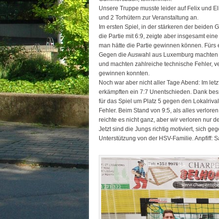
Unsere Truppe musste leider auf Felix und Eli
und 2 Torhütern zur Veranstaltung an.
Im ersten Spiel, in der stärkeren der beide
die Partie mit 6:9, zeigte aber insgesamt ein
man hätte die Partie gewinnen können. Fürs e
Gegen die Auswahl aus Luxemburg machten s
und machten zahlreiche technische Fehler, ve
gewinnen konnten.
Noch war aber nicht aller Tage Abend: Im le
erkämpften ein 7:7 Unentschieden. Dank besse
für das Spiel um Platz 5 gegen den Lokalrival
Fehler. Beim Stand von 9:5, als alles verlor
reichte es nicht ganz, aber wir verloren nur d
Jetzt sind die Jungs richtig motiviert, sich g
Unterstützung von der HSV-Familie. Anpfiff: S