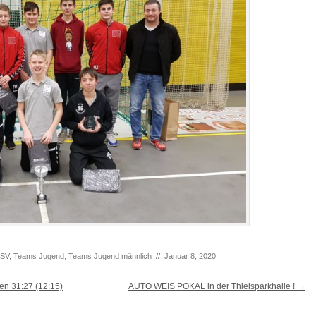
HSV
,
Teams Jugend
,
Teams Jugend männlich
//
Januar 8, 2020
n 31:27 (12:15)
AUTO WEIS POKAL in der Thielsparkhalle !
→