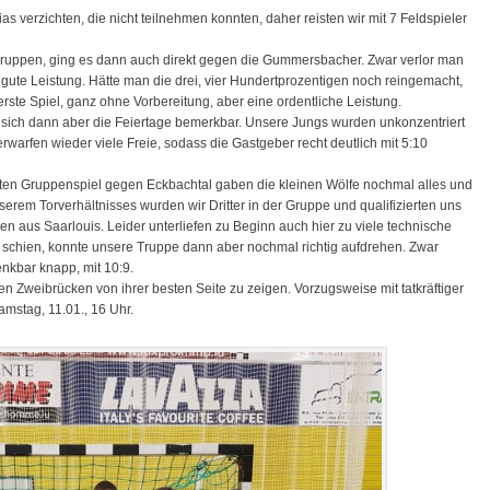
as verzichten, die nicht teilnehmen konnten, daher reisten wir mit 7 Feldspieler
n Gruppen, ging es dann auch direkt gegen die Gummersbacher. Zwar verlor man
e gute Leistung. Hätte man die drei, vier Hundertprozentigen noch reingemacht,
rste Spiel, ganz ohne Vorbereitung, aber eine ordentliche Leistung.
ich dann aber die Feiertage bemerkbar. Unsere Jungs wurden unkonzentriert
rwarfen wieder viele Freie, sodass die Gastgeber recht deutlich mit 5:10
tzten Gruppenspiel gegen Eckbachtal gaben die kleinen Wölfe nochmal alles und
rem Torverhältnisses wurden wir Dritter in der Gruppe und qualifizierten uns
en aus Saarlouis. Leider unterliefen zu Beginn auch hier zu viele technische
en schien, konnte unsere Truppe dann aber nochmal richtig aufdrehen. Zwar
enkbar knapp, mit 10:9.
egen Zweibrücken von ihrer besten Seite zu zeigen. Vorzugsweise mit tatkräftiger
amstag, 11.01., 16 Uhr.