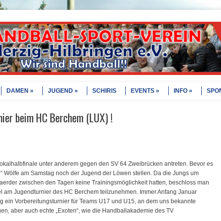
DAMEN
JUGEND
SCHIRIS
EVENTS
INFO
SPO
ier beim HC Berchem (LUX) !
kalhalbfinale unter anderem gegen den SV 64 Zweibrücken antreten. Bevor es
en“ Wölfe am Samstag noch der Jugend der Löwen stellen. Da die Jungs um
erder zwischen den Tagen keine Trainingsmöglichkeit hatten, beschloss man
el am Jugendturnier des HC Berchem t
eilzunehmen. Immer Anfang Januar
 ein Vorbereitungsturnier für Teams U17 und U15, an dem uns bekannte
en, aber auch echte „Exoten“, wie die Handballakademie des TV