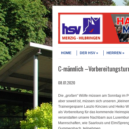
Skip to content
Menu
HOME
DER HSV
HERREN
C-männlich –Vorbereitungsturn
08.01.2020
Die „großen“ Wölfe müssen am Sonntag im Po
aber soweit ist, müssen sich unseren „klein
Trainergespann Laszlo Kincses und Heiko Wa
als Vorbereitung für das kommende Heimspi
veranstalten unsere Nachbarn aus Luxemburg
Mannschaften, wie Saarlouis und Elm/Spreng
Gummersbach, teilnehmen.