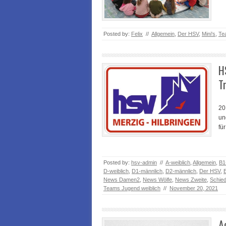
Posted by:
Felix
//
Allgemein
,
Der HSV
,
Mini's
,
Te
H
T
20
un
fü
Posted by:
hsv-admin
//
A-weiblich
,
Allgemein
,
B1
D-weiblich
,
D1-männlich
,
D2-männlich
,
Der HSV
,
News Damen2
,
News Wölfe
,
News Zweite
,
Schied
Teams Jugend weiblich
//
November 20, 2021
A