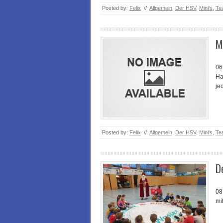
Posted by:
Felix
//
Allgemein
,
Der HSV
,
Mini's
,
Te
M
06
Ha
je
Posted by:
Felix
//
Allgemein
,
Der HSV
,
Mini's
,
Te
D
08
mi