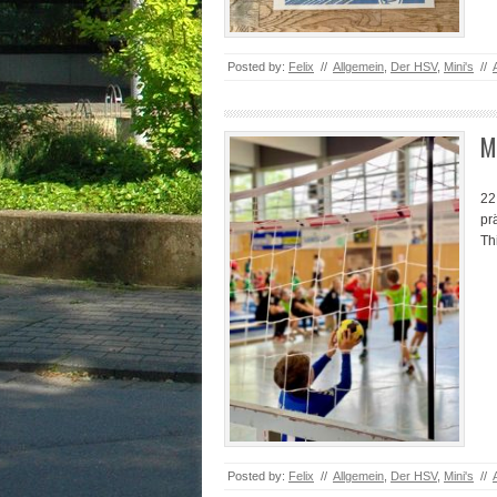
Posted by:
Felix
//
Allgemein
,
Der HSV
,
Mini's
//
M
22
pr
Th
Posted by:
Felix
//
Allgemein
,
Der HSV
,
Mini's
//