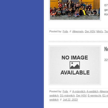
07
ge
Ki
Posted by:
Felix
//
Allgemein
,
Der HSV
,
Mini's
,
Te
N
22
Posted by:
Felix
//
A-männlich
,
A-weiblich
,
Allgem
weiblich
,
D1-männlich
,
Der HSV
,
E-gemischt
,
E1-m
weiblich
//
Juli 22, 2023