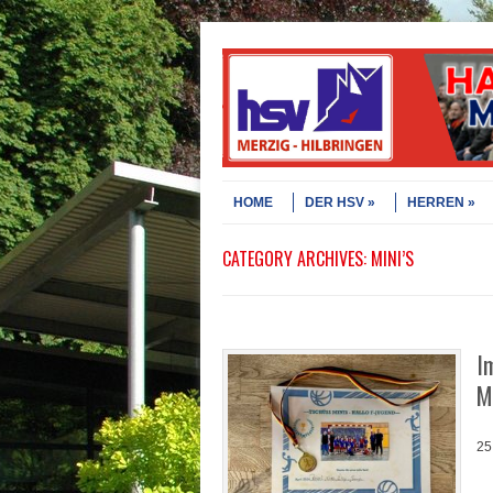
Skip to content
Menu
HOME
DER HSV
HERREN
CATEGORY ARCHIVES:
MINI’S
I
M
25