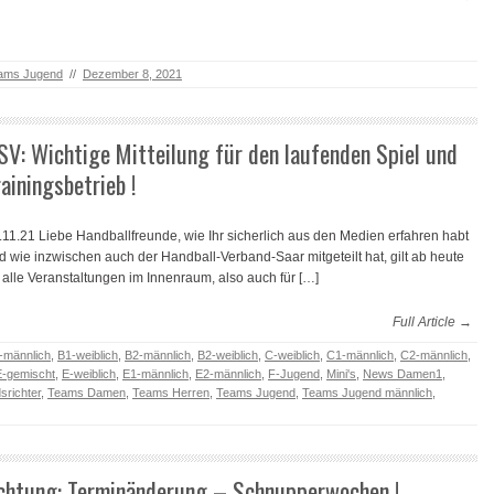
ams Jugend
//
Dezember 8, 2021
SV: Wichtige Mitteilung für den laufenden Spiel und
rainingsbetrieb !
.11.21 Liebe Handballfreunde, wie Ihr sicherlich aus den Medien erfahren habt
d wie inzwischen auch der Handball-Verband-Saar mitgeteilt hat, gilt ab heute
r alle Veranstaltungen im Innenraum, also auch für […]
Full Article →
-männlich
,
B1-weiblich
,
B2-männlich
,
B2-weiblich
,
C-weiblich
,
C1-männlich
,
C2-männlich
,
E-gemischt
,
E-weiblich
,
E1-männlich
,
E2-männlich
,
F-Jugend
,
Mini's
,
News Damen1
,
srichter
,
Teams Damen
,
Teams Herren
,
Teams Jugend
,
Teams Jugend männlich
,
chtung: Terminänderung – Schnupperwochen !