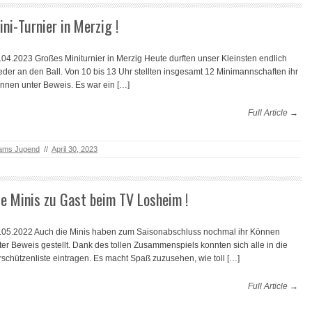
ini-Turnier in Merzig !
.04.2023 Großes Miniturnier in Merzig Heute durften unser Kleinsten endlich
eder an den Ball. Von 10 bis 13 Uhr stellten insgesamt 12 Minimannschaften ihr
nnen unter Beweis. Es war ein […]
Full Article →
ams Jugend
//
April 30, 2023
ie Minis zu Gast beim TV Losheim !
.05.2022 Auch die Minis haben zum Saisonabschluss nochmal ihr Können
ter Beweis gestellt. Dank des tollen Zusammenspiels konnten sich alle in die
rschützenliste eintragen. Es macht Spaß zuzusehen, wie toll […]
Full Article →