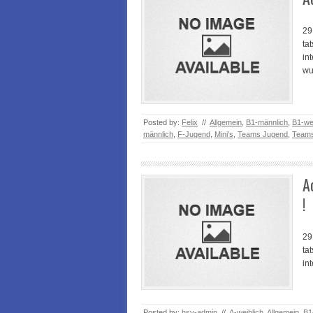
29
ta
in
wu
Posted by:
Felix
//
Allgemein
,
B1-männlich
,
B1-wei
männlich
,
F-Jugend
,
Mini's
,
Teams Jugend
,
Teams
A
!
29
ta
in
Posted by:
hsv-admin
//
A-weiblich
,
Allgemein
,
B1