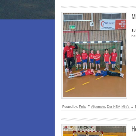
M
18
be
Posted by:
Felix
//
Allgemein
,
Der HSV
,
Mini's
//
H