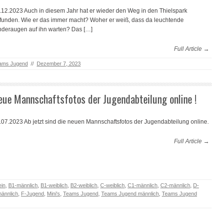
.12.2023 Auch in diesem Jahr hat er wieder den Weg in den Thielspark
funden. Wie er das immer macht? Woher er weiß, dass da leuchtende
nderaugen auf ihn warten? Das […]
Full Article →
ams Jugend
//
Dezember 7, 2023
eue Mannschaftsfotos der Jugendabteilung online !
.07.2023 Ab jetzt sind die neuen Mannschaftsfotos der Jugendabteilung online.
Full Article →
ein
,
B1-männlich
,
B1-weiblich
,
B2-weiblich
,
C-weiblich
,
C1-männlich
,
C2-männlich
,
D-
ännlich
,
F-Jugend
,
Mini's
,
Teams Jugend
,
Teams Jugend männlich
,
Teams Jugend