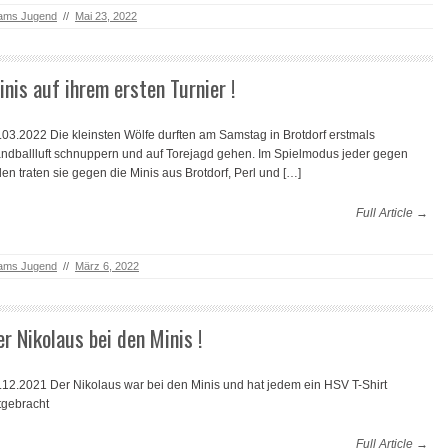
ams Jugend
//
Mai 23, 2022
inis auf ihrem ersten Turnier !
.03.2022 Die kleinsten Wölfe durften am Samstag in Brotdorf erstmals
ndballluft schnuppern und auf Torejagd gehen. Im Spielmodus jeder gegen
den traten sie gegen die Minis aus Brotdorf, Perl und […]
Full Article →
ams Jugend
//
März 6, 2022
er Nikolaus bei den Minis !
.12.2021 Der Nikolaus war bei den Minis und hat jedem ein HSV T-Shirt
tgebracht
Full Article →