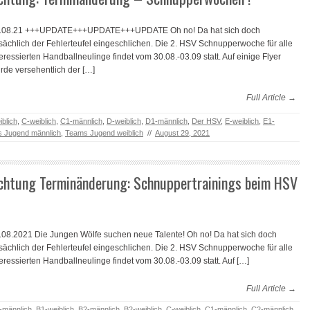
.08.21 +++UPDATE+++UPDATE+++UPDATE Oh no! Da hat sich doch
tsächlich der Fehlerteufel eingeschlichen. Die 2. HSV Schnupperwoche für alle
teressierten Handballneulinge findet vom 30.08.-03.09 statt. Auf einige Flyer
rde versehentlich der […]
Full Article →
blich
,
C-weiblich
,
C1-männlich
,
D-weiblich
,
D1-männlich
,
Der HSV
,
E-weiblich
,
E1-
 Jugend männlich
,
Teams Jugend weiblich
//
August 29, 2021
chtung Terminänderung: Schnuppertrainings beim HSV
.08.2021 Die Jungen Wölfe suchen neue Talente! Oh no! Da hat sich doch
tsächlich der Fehlerteufel eingeschlichen. Die 2. HSV Schnupperwoche für alle
teressierten Handballneulinge findet vom 30.08.-03.09 statt. Auf […]
Full Article →
-männlich
,
B1-weiblich
,
B2-männlich
,
B2-weiblich
,
C-weiblich
,
C1-männlich
,
C2-männlich
,