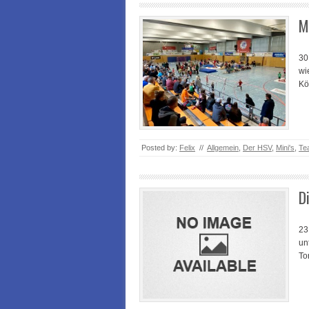
M
30
wi
Kö
Posted by:
Felix
//
Allgemein
,
Der HSV
,
Mini's
,
Te
D
23
un
To