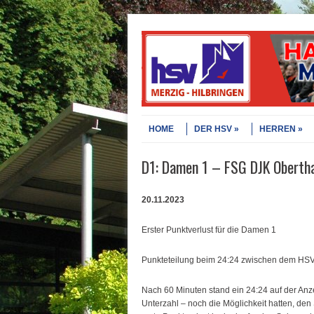
Skip to content
Menu
HOME
DER HSV
HERREN
D1: Damen 1 – FSG DJK Obertha
20.11.2023
Erster Punktverlust für die Damen 1
Punkteteilung beim 24:24 zwischen dem HSV 
Nach 60 Minuten stand ein 24:24 auf der Anz
Unterzahl – noch die Möglichkeit hatten, de