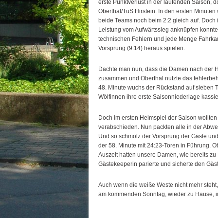
erste Punktverlust in der laufenden Saison, 
Oberthal/TuS Hirstein. In den ersten Minuten
beide Teams noch beim 2:2 gleich auf. Doch i
Leistung vom Aufwärtssieg anknüpfen konnten
technischen Fehlern und jede Menge Fahrkart
Vorsprung (9:14) heraus spielen.
Dachte man nun, dass die Damen nach der Halb
zusammen und Oberthal nutzte das fehlerbeh
48. Minute wuchs der Rückstand auf sieben T
Wölfinnen ihre erste Saisonniederlage kassi
Doch im ersten Heimspiel der Saison wollten
verabschieden. Nun packten alle in der Abwe
Und so schmolz der Vorsprung der Gäste und d
der 58. Minute mit 24:23-Toren in Führung. Ob
Auszeit hatten unsere Damen, wie bereits zu 
Gästekeeperin parierte und sicherte den Gäs
Auch wenn die weiße Weste nicht mehr steht, 
am kommenden Sonntag, wieder zu Hause, im 