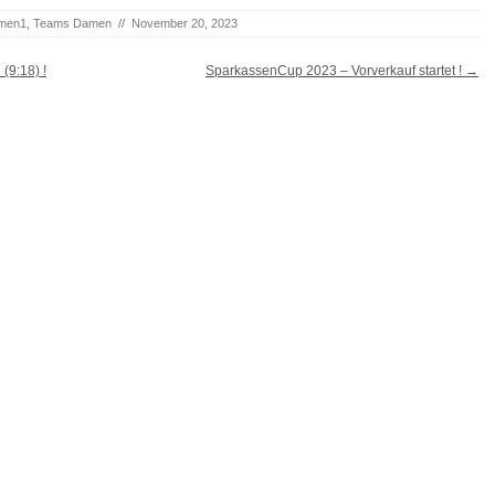
men1
,
Teams Damen
//
November 20, 2023
(9:18) !
SparkassenCup 2023 – Vorverkauf startet !
→