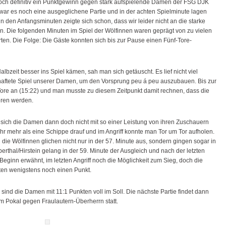
doch definitiv ein Punktgewinn gegen stark aufspielende
Damen der FSG DJK
 war es noch eine ausgeglichene Partie und in der achten Spielminute lagen
n den Anfangsminuten zeigte sich schon, dass wir leider nicht an die starke
. Die folgenden Minuten im Spiel der Wölfinnen waren geprägt von zu vielen
en. Die Folge: Die Gäste konnten sich bis zur Pause einen Fünf-Tore-
zeit besser ins Spiel kämen, sah man sich getäuscht. Es lief nicht viel
aftete Spiel unserer Damen, um den Vorsprung peu á peu auszubauen. Bis zur
ore an (15:22) und man musste zu diesem Zeitpunkt damit rechnen, dass die
eren werden.
 sich die Damen dann doch nicht mit so einer Leistung von ihren Zuschauern
hr mehr als eine Schippe drauf und im Angriff konnte man Tor um Tor aufholen.
ie Wölfinnen glichen nicht nur in der 57. Minute aus, sondern gingen sogar in
erthal/Hirstein gelang in der 59. Minute der Ausgleich und nach der letzten
Beginn erwähnt, im letzten Angriff noch die Möglichkeit zum Sieg, doch die
ten wenigstens noch einen Punkt.
sind die Damen mit 11:1 Punkten voll im Soll. Die nächste Partie findet dann
Pokal gegen Fraulautern-Überherrn statt.