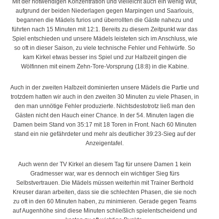
Mit der notwendigen Konzentration und vielleicht auch ein wenig Wut,
aufgrund der beiden Niederlagen gegen Marpingen und Saarlouis,
begannen die Mädels furios und überrollten die Gäste nahezu und
führten nach 15 Minuten mit 12:1. Bereits zu diesem Zeitpunkt war das
Spiel entschieden und unsere Mädels leisteten sich im Anschluss, wie
so oft in dieser Saison, zu viele technische Fehler und Fehlwürfe. So
kam Kirkel etwas besser ins Spiel und zur Halbzeit gingen die
Wölfinnen mit einem Zehn-Tore-Vorsprung (18:8) in die Kabine.
Auch in der zweiten Halbzeit dominierten unsere Mädels die Partie und
trotzdem hatten wir auch in den zweiten 30 Minuten zu viele Phasen, in
den man unnötige Fehler produzierte. Nichtsdestotrotz ließ man den
Gästen nicht den Hauch einer Chance. In der 54. Minuten lagen die
Damen beim Stand von 35:17 mit 18 Toren in Front. Nach 60 Minuten
stand ein nie gefährdeter und mehr als deutlicher 39:23-Sieg auf der
Anzeigentafel.
Auch wenn der TV Kirkel an diesem Tag für unsere Damen 1 kein
Gradmesser war, war es dennoch ein wichtiger Sieg fürs
Selbstvertrauen. Die Mädels müssen weiterhin mit Trainer Berthold
Kreuser daran arbeiten, dass sie die schlechten Phasen, die sie noch
zu oft in den 60 Minuten haben, zu minimieren. Gerade gegen Teams
auf Augenhöhe sind diese Minuten schließlich spielentscheidend und