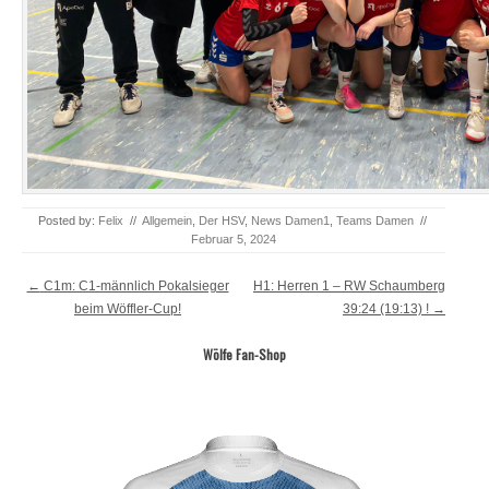
Posted by:
Felix
//
Allgemein
,
Der HSV
,
News Damen1
,
Teams Damen
//
Februar 5, 2024
Post navigation
←
C1m: C1-männlich Pokalsieger
H1: Herren 1 – RW Schaumberg
beim Wöffler-Cup!
39:24 (19:13) !
→
Wölfe Fan-Shop