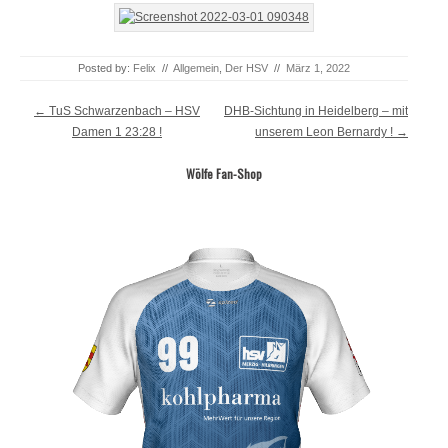
Posted by:
Felix
//
Allgemein
,
Der HSV
//
März 1, 2022
Post navigation
←
TuS Schwarzenbach – HSV
DHB-Sichtung in Heidelberg – mit
Damen 1 23:28 !
unserem Leon Bernardy !
→
Wölfe Fan-Shop