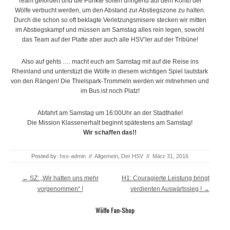
Team gefordert und die Punkte sollen dringend auf dem Konto der
Wölfe verbucht werden, um den Abstand zur Abstiegszone zu halten.
Durch die schon so oft beklagte Verletzungsmisere stecken wir mitten
im Abstiegskampf und müssen am Samstag alles rein legen, so
wohl
das Team auf der Platte aber auch alle HSV’ler auf der Tribüne!
Also auf gehts …. macht euch am Samstag mit auf die Reise ins
Rheinland und unterstüzt die Wölfe in diesem wichtigen Spiel lautstark
von den Rängen! Die Thielspark-Trommeln werden wir mitnehmen und
im Bus ist noch Platz!
Abfahrt am Samstag um 16:00Uhr an der Stadthalle!
Die Mission Klassenerhalt beginnt spätestens am Samstag!
Wir schaffen das!!
Posted by:
hsv-admin
//
Allgemein
,
Der HSV
//
März 31, 2016
Post navigation
←
SZ: „Wir hatten uns mehr
H1: Couragierte Leistung bringt
vorgenommen“ !
verdienten Auswärtssieg !
→
Wölfe Fan-Shop