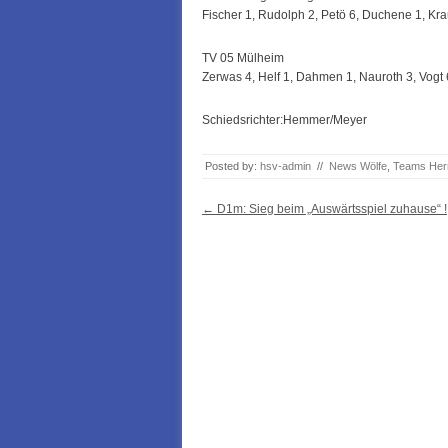
Fischer 1, Rudolph 2, Petö 6, Duchene 1, Krau
TV 05 Mülheim
Zerwas 4, Helf 1, Dahmen 1, Nauroth 3, Vogt
Schiedsrichter:Hemmer/Meyer
Posted by:
hsv-admin
//
News Wölfe
,
Teams Her
Post navigation
←
D1m: Sieg beim „Auswärtsspiel zuhause“ !