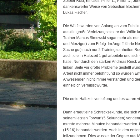
Spieler Rost, Kincses, Pfiffer L., Pfiffer D.,
dankenswerter Weise von Sebastian Bochem,
Lukas Fischer.
Die Wölfe wurden von Anfang an vom Publiku
aus die große Verletzungsmisere der Wölfe 
Trainer Marcus Simowski sogar mehr als nur 
und Merziger) zum Erfolg. Im Angriff führt
Sache gut) nach nur 2 Trainingseinheiten Re
auch, die in Halbzeit 1 gut arbeitete und sic
hatte. Nur durch den starken Andreas Reick 
linken Seite vor große Probleme gestellt wu
Arbeit nicht immer belohnt und so wurden En
Anwesenden nicht immer verstanden und gerad
einheitlich vermisst wurde.
Die erste Halbzeit verlief eng und es waren v
Dann erneut eine Schrecksekunde, die sich w
seinem letzten Torwurf (5 Sekunden) vor dem
musste mehrere Minuten behandelt werden. D
(15:16) behandelt werden. Auch in den ersten
teilzunehmen. Dies wusste der Gegner aus Mü