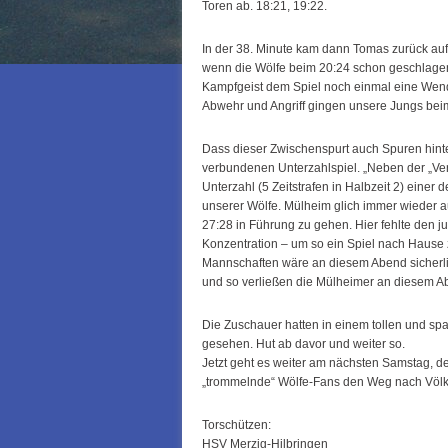
Toren ab. 18:21, 19:22.
In der 38. Minute kam dann Tomas zurück auf 
wenn die Wölfe beim 20:24 schon geschlagen 
Kampfgeist dem Spiel noch einmal eine Wende
Abwehr und Angriff gingen unsere Jungs beim
Dass dieser Zwischenspurt auch Spuren hinte
verbundenen Unterzahlspiel. „Neben der „Verl
Unterzahl (5 Zeitstrafen in Halbzeit 2) eine
unserer Wölfe. Mülheim glich immer wieder a
27:28 in Führung zu gehen. Hier fehlte den ju
Konzentration – um so ein Spiel nach Hause 
Mannschaften wäre an diesem Abend sicherlic
und so verließen die Mülheimer an diesem Ab
Die Zuschauer hatten in einem tollen und sp
gesehen. Hut ab davor und weiter so.
Jetzt geht es weiter am nächsten Samstag, de
„trommelnde“ Wölfe-Fans den Weg nach Völkl
Torschützen:
HSV Merzig-Hilbringen