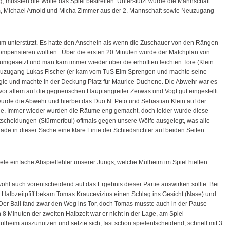
 Jung, mussten die Wölfe das Spiel bestreiten. Unterstützt wurde die Mannschaft
 Michael Arnold und Micha Zimmer aus der 2. Mannschaft sowie Neuzugang
m unterstützt. Es hatte den Anschein als wenn die Zuschauer von den Rängen
kompensieren wollten. Über die ersten 20 Minuten wurde der Matchplan von
umgesetzt und man kam immer wieder über die erhofften leichten Tore (Klein
e Neuzugang Lukas Fischer (er kam vom TuS Elm Sprengen und machte seine
gie und machte in der Deckung Platz für Maurice Duchene. Die Abwehr war es
h vor allem auf die gegnerischen Hauptangreifer Zerwas und Vogt gut eingestellt
wurde die Abwehr und hierbei das Duo N. Petö und Sebastian Klein auf der
rde. Immer wieder wurden die Räume eng gemacht, doch leider wurde diese
tscheidungen (Stürmerfoul) oftmals gegen unsere Wölfe ausgelegt, was alle
e in dieser Sache eine klare Linie der Schiedsrichter auf beiden Seiten
iele einfache Abspielfehler unserer Jungs, welche Mülheim im Spiel hielten.
ohl auch vorentscheidend auf das Ergebnis dieser Partie auswirken sollte. Bei
 Halbzeitpfiff bekam Tomas Kraucevizius einen Schlag ins Gesicht (Nase) und
er Ball fand zwar den Weg ins Tor, doch Tomas musste auch in der Pause
 8 Minuten der zweiten Halbzeit war er nicht in der Lage, am Spiel
lheim auszunutzen und setzte sich, fast schon spielentscheidend, schnell mit 3