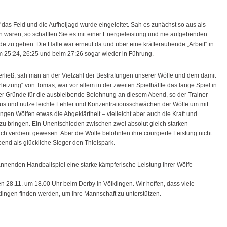
das Feld und die Aufholjagd wurde eingeleitet. Sah es zunächst so aus als
waren, so schafften Sie es mit einer Energieleistung und nie aufgebenden
 zu geben. Die Halle war erneut da und über eine kräfteraubende „Arbeit“ in
 25:24, 26:25 und beim 27:26 sogar wieder in Führung.
rließ, sah man an der Vielzahl der Bestrafungen unserer Wölfe und dem damit
etzung“ von Tomas, war vor allem in der zweiten Spielhälfte das lange Spiel in
r der Gründe für die ausbleibende Belohnung an diesem Abend, so der Trainer
us und nutze leichte Fehler und Konzentrationsschwächen der Wölfe um mit
ngen Wölfen etwas die Abgeklärtheit – vielleicht aber auch die Kraft und
zu bringen. Ein Unentschieden zwischen zwei absolut gleich starken
h verdient gewesen. Aber die Wölfe belohnten ihre courgierte Leistung nicht
end als glückliche Sieger den Thielspark.
annenden Handballspiel eine starke kämpferische Leistung ihrer Wölfe
n 28.11. um 18.00 Uhr beim Derby in Völklingen. Wir hoffen, dass viele
ingen finden werden, um ihre Mannschaft zu unterstützen.