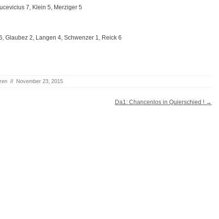
cevicius 7, Klein 5, Merziger 5
 6, Glaubez 2, Langen 4, Schwenzer 1, Reick 6
ren
//
November 23, 2015
Da1: Chancenlos in Quierschied !
→