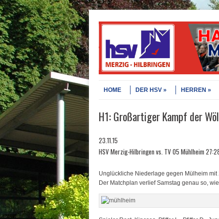
Skip to content
Menu
HOME
DER HSV
HERREN
H1: Großartiger Kampf der Wölf
23.11.15
HSV Merzig-Hilbringen vs. TV 05 Mühlheim 27:28
Unglückliche Niederlage gegen Mülheim mit 
Der Matchplan verlief Samstag genau so, wie