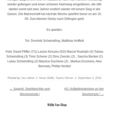
wieder gefangen und einen sicheren Heimsieg eingefahren, die ölfe
starten somit seit zwei Jahren endlich wieder mit einem Sieg in die
Saison. Die Mannschaft hat nächste Woche spielfrei bevor es am 16.
09. Zum kleinen Derby nach Dillingen geht.
Es spielten:
Tor: Dominik Schwindling, Matthias Hoffeld
Feld: David Pfiffer (7/1) Laszlo Kincses (5/2) Marcel Rudolph (4) Tobias
Schwindling (3) Timo Scherer (2) Dino Zveckic (2) , Sascha Becker (2)
Lukas Schwindling (2) Maurice Duchene (2) , Markus Erschens, Alex
Bernady, Phillip Henkel
Posted by:
hsv-admin
//
News Wölfe
,
Teams Herren
//
September 3, 2018
Post navigation
←
Jugend: Spielberichte vom
H2: Auftaktniederlage an der
Wochenende !
Sportschule !
→
Wölfe Fan-Shop