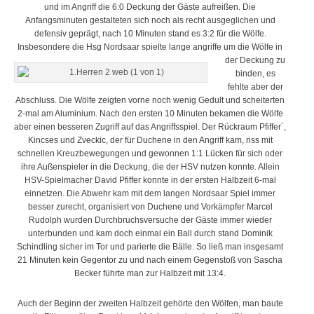
und im Angriff die 6:0 Deckung der Gäste aufreißen. Die
Anfangsminuten gestalteten sich noch als recht ausgeglichen und
defensiv geprägt, nach 10 Minuten stand es 3:2 für die Wölfe.
Insbesondere die Hsg Nordsaar spielte lange a
ngriffe um die Wölfe in
der Deckung zu
binden, es
fehlte aber der
Abschluss. Die Wölfe zeigten vorne noch wenig Gedult und scheiterten
2-mal am Aluminium. Nach den ersten 10 Minuten bekamen die Wölfe
aber einen besseren Zugriff auf das Angriffsspiel. Der Rückraum Pfiffer´,
Kincses und Zveckic, der für Duchene in den Angriff kam, riss mit
schnellen Kreuzbewegungen und gewonnen 1:1 Lücken für sich oder
ihre Außenspieler in die Deckung, die der HSV nutzen konnte. Allein
HSV-Spielmacher David Pfiffer konnte in der ersten Halbzeit 6-mal
einnetzen. Die Abwehr kam mit dem langen Nordsaar Spiel immer
besser zurecht, organisiert von Duchene und Vorkämpfer Marcel
Rudolph wurden Durchbruchsversuche der Gäste immer wieder
unterbunden und kam doch einmal ein Ball durch stand Dominik
Schindling sicher im Tor und parierte die Bälle. So ließ man insgesamt
21 Minuten kein Gegentor zu und nach einem Gegenstoß von Sascha
Becker führte man zur Halbzeit mit 13:4.
Auch der Beginn der zweiten Halbzeit gehörte den Wölfen, man baute