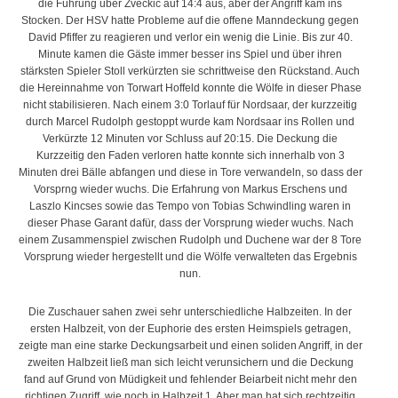
die Führung über Zveckic auf 14:4 aus, aber der Angriff kam ins
Stocken. Der HSV hatte Probleme auf die offene Manndeckung gegen
David Pfiffer zu reagieren und verlor ein wenig die Linie. Bis zur 40.
Minute kamen die Gäste immer besser ins Spiel und über ihren
stärksten Spieler Stoll verkürzten sie schrittweise den Rückstand. Auch
die Hereinnahme von Torwart Hoffeld konnte die Wölfe in dieser Phase
nicht stabilisieren. Nach einem 3:0 Torlauf für Nordsaar, der kurzzeitig
durch Marcel Rudolph gestoppt wurde kam Nordsaar ins Rollen und
Verkürzte 12 Minuten vor Schluss auf 20:15. Die Deckung die
Kurzzeitig den Faden verloren hatte konnte sich innerhalb von 3
Minuten drei Bälle abfangen und diese in Tore verwandeln, so dass der
Vorsprng wieder wuchs. Die Erfahrung von Markus Erschens und
Laszlo Kincses sowie das Tempo von Tobias Schwindling waren in
dieser Phase Garant dafür, dass der Vorsprung wieder wuchs. Nach
einem Zusammenspiel zwischen Rudolph und Duchene war der 8 Tore
Vorsprung wieder hergestellt und die Wölfe verwalteten das Ergebnis
nun.
Die Zuschauer sahen zwei sehr unterschiedliche Halbzeiten. In der
ersten Halbzeit, von der Euphorie des ersten Heimspiels getragen,
zeigte man eine starke Deckungsarbeit und einen soliden Angriff, in der
zweiten Halbzeit ließ man sich leicht verunsichern und die Deckung
fand auf Grund von Müdigkeit und fehlender Beiarbeit nicht mehr den
richtigen Zugriff, wie noch in Halbzeit 1. Aber man hat sich rechtzeitig