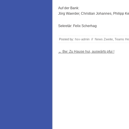
Auf der Bank:
Jörg Waerder, Christian Johannes, Philipp Ke
Sekretär: Felix Scherhag
Posted by:
hsv-admin
//
News Zweite
,
Teams He
Post navigation
←
Bw: Zu Hause hui, auswärts pfui !