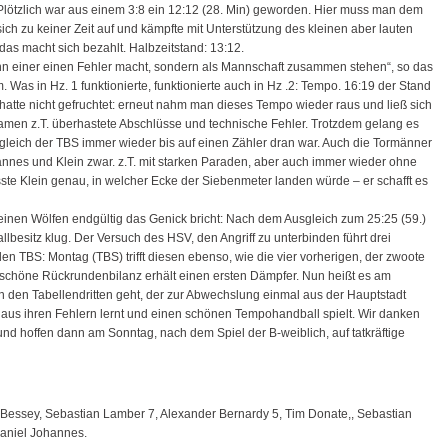
lötzlich war aus einem 3:8 ein 12:12 (28. Min) geworden. Hier muss man dem
h zu keiner Zeit auf und kämpfte mit Unterstützung des kleinen aber lauten
as macht sich bezahlt. Halbzeitstand: 13:12.
nn einer einen Fehler macht, sondern als Mannschaft zusammen stehen“, so das
Was in Hz. 1 funktionierte, funktionierte auch in Hz .2: Tempo. 16:19 der Stand
 hatte nicht gefruchtet: erneut nahm man dieses Tempo wieder raus und ließ sich
amen z.T. überhastete Abschlüsse und technische Fehler. Trotzdem gelang es
bgleich der TBS immer wieder bis auf einen Zähler dran war. Auch die Tormänner
annes und Klein zwar. z.T. mit starken Paraden, aber auch immer wieder ohne
e Klein genau, in welcher Ecke der Siebenmeter landen würde – er schafft es
leinen Wölfen endgültig das Genick bricht: Nach dem Ausgleich zum 25:25 (59.)
lbesitz klug. Der Versuch des HSV, den Angriff zu unterbinden führt drei
n TBS: Montag (TBS) trifft diesen ebenso, wie die vier vorherigen, der zwoote
schöne Rückrundenbilanz erhält einen ersten Dämpfer. Nun heißt es am
den Tabellendritten geht, der zur Abwechslung einmal aus der Hauptstadt
 aus ihren Fehlern lernt und einen schönen Tempohandball spielt. Wir danken
d hoffen dann am Sonntag, nach dem Spiel der B-weiblich, auf tatkräftige
 Bessey, Sebastian Lamber 7, Alexander Bernardy 5, Tim Donate,, Sebastian
Daniel Johannes.