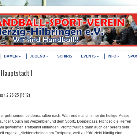
DAMEN
JUGEND
SCHIRIS
EVENTS
INFO
SPO
 Hauptstadt !
ngen 2 26:25 (13:12)
der geht seinen Leidenschaften nach: Während manch einer die heilige Messe
auf der Couch mit Weizenbier und dem Sport1 Doppelpass. Nicht so die Herren
5 am gewohnten Treffpunkt einfanden. Prompt wurde dann auch der bereits sehr
eit ergänzt:
„Nichterscheinen am Treffpunkt, weil zu früh“ zieht künftig eine