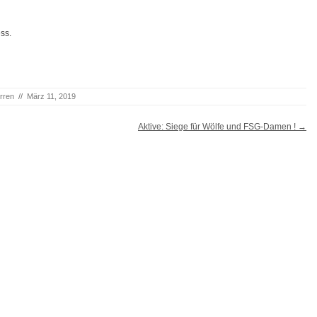
ss.
rren
//
März 11, 2019
Aktive: Siege für Wölfe und FSG-Damen !
→