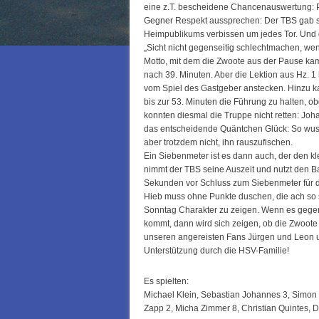
eine z.T. bescheidene Chancenauswertung: P
Gegner Respekt aussprechen: Der TBS gab sic
Heimpublikums verbissen um jedes Tor. Und d
„Sicht nicht gegenseitig schlechtmachen, we
Motto, mit dem die Zwoote aus der Pause kam. 
nach 39. Minuten. Aber die Lektion aus Hz. 1
vom Spiel des Gastgeber anstecken. Hinzu k
bis zur 53. Minuten die Führung zu halten, o
konnten diesmal die Truppe nicht retten: Joh
das entscheidende Quäntchen Glück: So wusst
aber trotzdem nicht, ihn rauszufischen.
Ein Siebenmeter ist es dann auch, der den k
nimmt der TBS seine Auszeit und nutzt den Bal
Sekunden vor Schluss zum Siebenmeter für de
Hieb muss ohne Punkte duschen, die ach so 
Sonntag Charakter zu zeigen. Wenn es gegen 
kommt, dann wird sich zeigen, ob die Zwoote
unseren angereisten Fans Jürgen und Leon un
Unterstützung durch die HSV-Familie!
Es spielten:
Michael Klein, Sebastian Johannes 3, Simon
Zapp 2, Micha Zimmer 8, Christian Quintes, 