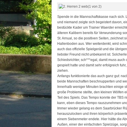
Spende in die Mannschaftskasse nach sich. L
und niemand zeigte sich begeistert davon, ein
bestückte Kader um Trainer Waerder erreichte 
älteren Kalibern bereits für Verwunderung so
St. Arnual, so die positiven Seiten, zeichnet
Hallenboden aus. Wer weiterdenkt, wird schn
auch das offizielle Spielgerät und die übrig
liebster Freund nicht unbekannt ist. Solcherle
Schiedsrichter, sch***egal, damit muss auch 
gespielt hatte und damit sehr erfolgreich fuh
ziehen.
Anfangs funktionierte das auch ganz gut: nac
beide Mannschaften beschnupperten und weni
Innerhalb weniger Minuten brachten einige s
große Probleme stellte, den kleinen Wölfen 
Teil des Spiels. Das Tempo konnte der TBS ni
kann, eben dieses Tempo rauszunehmen und Er
Immer wieder gelang es dem Saarbrücker Rück
herauszulocken und ihren körperlich präsente
einem Siebenmeter endete. Hier hätte die A
Außen, einer der einfachsten Spielzüge, sor