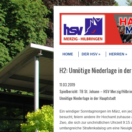
Skip to content
Menu
HOME
DER HSV
HERREN
H2: Unnötige Niederlage in der
11.03.2019
Spielbericht: TB St. Johann – HSV Merzig/Hilbri
Unnötige Niederlage in der Hauptstadt
Ein windiger Sonntagmorgen im März, ein je
besucht, feiern andere ihr Hochamt zuhause 
Zwo, die sich zur unchristlichen Uhrzeit 9:1
umfangreiche Strafenkatalog um eine Neuigk