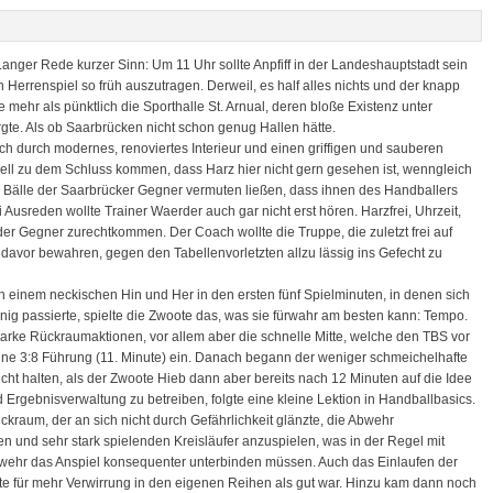
anger Rede kurzer Sinn: Um 11 Uhr sollte Anpfiff in der Landeshauptstadt sein
 Herrenspiel so früh auszutragen. Derweil, es half alles nichts und der knapp
mehr als pünktlich die Sporthalle St. Arnual, deren bloße Existenz unter
rgte. Als ob Saarbrücken nicht schon genug Hallen hätte.
 sich durch modernes, renoviertes Interieur und einen griffigen und sauberen
ell zu dem Schluss kommen, dass Harz hier nicht gern gesehen ist, wenngleich
en Bälle der Saarbrücker Gegner vermuten ließen, dass ihnen des Handballers
i Ausreden wollte Trainer Waerder auch gar nicht erst hören. Harzfrei, Uhrzeit,
der Gegner zurechtkommen. Der Coach wollte die Truppe, die zuletzt frei auf
r, davor bewahren, gegen den Tabellenvorletzten allzu lässig ins Gefecht zu
h einem neckischen Hin und Her in den ersten fünf Spielminuten, in denen sich
g passierte, spielte die Zwoote das, was sie fürwahr am besten kann: Tempo.
tarke Rückraumaktionen, vor allem aber die schnelle Mitte, welche den TBS vor
eine 3:8 Führung (11. Minute) ein. Danach begann der weniger schmeichelhafte
cht halten, als der Zwoote Hieb dann aber bereits nach 12 Minuten auf die Idee
gebnisverwaltung zu betreiben, folgte eine kleine Lektion in Handballbasics.
raum, der an sich nicht durch Gefährlichkeit glänzte, die Abwehr
n und sehr stark spielenden Kreisläufer anzuspielen, was in der Regel mit
bwehr das Anspiel konsequenter unterbinden müssen. Auch das Einlaufen der
gte für mehr Verwirrung in den eigenen Reihen als gut war. Hinzu kam dann noch