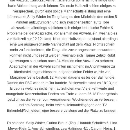
die Viezstadt zurückzukehren, schließlich sollte sich die lange und
harte Vorbereitung auch lohnen. Die erste Halbzeit schien einiges zu
versprechen. Durch eine solide Mannschaftsleistung und eine
bärenstarke Sally Wi
nter im Tor gelang es den Mädels in den ersten 5
Minuten aufzutrumpfen und sich zwischenzeitlich auf 2 Tore
abzusetzen, allerdings schlichen sich einige technische Fehler &
Probleme bei der Absprache, vor allem in der Abwehr, ein, weshalb es
zur Halbzeit nur 12:12 stand. Nach der Halbzeitpause stand allerdings
eine wie ausgewechselte Mannschaft auf dem Platz. Nichts schien
mehr zu funktionieren, die Dinge die zuvor angesprochen wurden,
konnten nicht umgesetzt werden, weshalb sich Trainer Zeljko Rubil
gezwungen sah, schon nach 34 Minuten eine Auszeit zu nehmen.
Absprachen in der Abwehr stimmten nicht mehr, im Angriff wurde zu
überhastet abgeschlossen und jeder kleine Fehler wurde von
Marpinger Seite bestraft. 12 Minuten dauerte es bis der Ball für die
Damen der FSG wieder im Tor landete. Mittlerweile stand es 18:13, ein
Ergebnis welches nicht mehr aufzuholen war. Viele Fehlwürfe und
mangelnde Konzentration führten am Ende zu dem 25:18 Endergebnis.
Jetzt gilt es die Fehler vom vergangenen Wochenende zu verbessern
und am Samstag, beim ersten Heimauftritt gegen den TV
Birkenfeld/Nohfelden, eine bessere Leistung auf die Platte zu bringen.
Es spielten: Sally Winter, Carina Braun (Tor) ; Hannah Scholtes 5, Lina
Meyer-Klein 1, Amy Schwindling, Lea Haßinger 4/1 , Carolin Heinz 1,