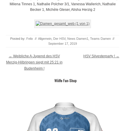
Milena Tinnes 1, Nathalie Polcher 3/1, Vanessa Wallerich, Nathalie
Becker 1, Michèle Gleser, Alisha Herzig 2
Posted by:
Felix
//
Allgemein
,
Der HSV
,
News Damen1
,
Teams Damen
//
September 17, 2019
Post navigation
←
Weibliche A-Jugend des HSV
HSV Silvesterparty !
→
Merzig-Hilbringen siegt mit 25:21 in
Budenheim !
Wölfe Fan-Shop