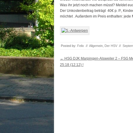
Was ihr jetzt noch machen müsst? Meldet eu
Der Unkostenbeitrag beträgt
40€ p. P., Kind
möchtet
. Außerdem im Preis enthalten: jed
Posted by:
Felix
//
Allgemein
,
Der HSV
//
Septem
Post navigation
←
HSG DJK Marpingen-Alsweiler 2 – FSG M
25:18 (12:12) !