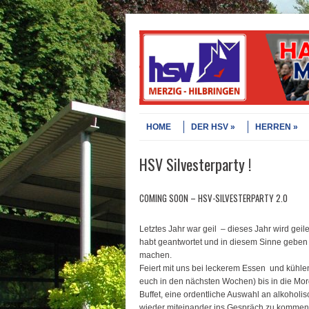
Skip to content
Menu
HOME
DER HSV
HERREN
HSV Silvesterparty !
COMING SOON – HSV-SILVESTERPARTY 2.0
Letztes Jahr war geil
– dieses Jahr wird geil
habt geantwortet und in diesem Sinne geben w
machen.
Feiert mit uns bei leckerem Essen
und kühle
euch in den nächsten Wochen) bis in die Mo
Buffet, eine ordentliche Auswahl an alkoholi
wieder miteinander ins Gespräch zu kommen