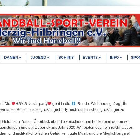
DAMEN
JUGEND
SCHIRIS
EVENTS
INFO
SPO
er
: Die
HSV-Silvesterparty
geht in die
. Runde. Wir haben gefragt, Ihr
ir unser Bestes, diese großartige Party noch ein bisschen großartiger zu
n Getränken
(einen Überblick über die verschiedenen Leckereien geben wir
rgenstunden
und startet perfekt ins Jahr 2020. Wir bieten euch ein reichhaltiges
schen und nicht-alkoholischen Getränken, gute Musik und die Möglichkeit, mal
.