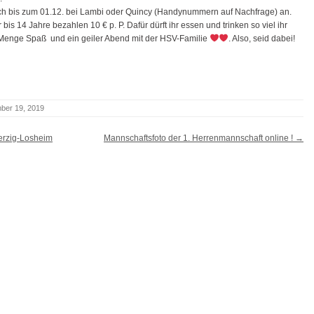
ch bis zum 01.12. bei Lambi oder Quincy (Handynummern auf Nachfrage) an.
er bis 14 Jahre bezahlen
10 € p. P. Dafür dürft ihr essen und trinken so viel ihr
e Menge Spaß
und ein geiler Abend mit der HSV-Familie
. Also, seid dabei!
ber 19, 2019
erzig-Losheim
Mannschaftsfoto der 1. Herrenmannschaft online !
→