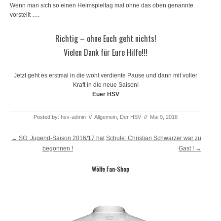
Wenn man sich so einen Heimspieltag mal ohne das oben genannte
vorstellt ….
Richtig – ohne Euch geht nichts!
Vielen Dank für Eure Hilfe!!!
Jetzt geht es erstmal in die wohl verdiente Pause und dann mit voller
Kraft in die neue Saison!
Euer HSV
Posted by:
hsv-admin
//
Allgemein
,
Der HSV
//
Mai 9, 2016
Post navigation
←
SG: Jugend-Saison 2016/17 hat
Schule: Christian Schwarzer war zu
begonnen !
Gast !
→
Wölfe Fan-Shop