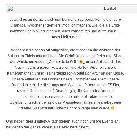
Jetzt ist es an der Zeit, sich mal bei denen zu bedanken, die unsere
„Handball-Wochenenden“ erst möglich machen. Die, die als Erste
kommen und als Letzte geh
en, alles vorbereiten und aufräumen …
unser Helferteam!
Wir haben sie schon oft aufgezählt, die Aufgaben die während der
Saison im Thielspark anfallen. Die Getränketheke mit Peter und Silvia,
der Würstchenverkauf „Creme de la Grill“
, unser Sektstand, das
Musik-Team, unseren Fotografen, die Hallen-Wischer, unsere
Kameramänner, unser Trainergespräch-Moderator, Artur an der Kasse,
unsere Aufbauer und Ordner, unsere Trommler, vor allem unsere
Jugendspieler, die die Jungs und Mädels anfeuern, unser FSJ’ler,
unsere Heimspiel-Heft-Beauftragte, die Kartendrucker und
Plakatkleber, unsere Zeitnehmer und Sektretäre, unsere
Spielberichtsschreiber und das Presseteam, unsere Team-Betreuer
und alles was jetzt mit Sicherheit noch vergessen wurde
Und neben dem „Hallen-Alltag“ stehen auch noch unsere Events an,
bei denen der ganze Verein als Helfer bereit steht!