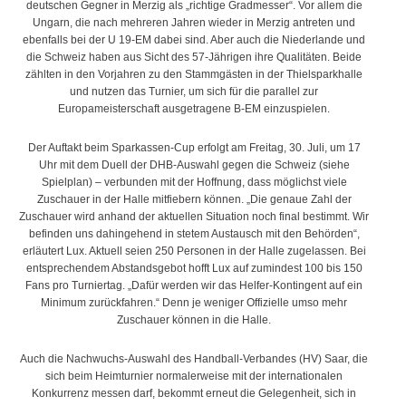
deutschen Gegner in Merzig als „richtige Gradmesser“. Vor allem die
Ungarn, die nach mehreren Jahren wieder in Merzig antreten und
ebenfalls bei der U 19-EM dabei sind. Aber auch die Niederlande und
die Schweiz haben aus Sicht des 57-Jährigen ihre Qualitäten. Beide
zählten in den Vorjahren zu den Stammgästen in der Thielsparkhalle
und nutzen das Turnier, um sich für die parallel zur
Europameisterschaft ausgetragene B-EM einzuspielen.
Der Auftakt beim Sparkassen-Cup erfolgt am Freitag, 30. Juli, um 17
Uhr mit dem Duell der DHB-Auswahl gegen die Schweiz (siehe
Spielplan) – verbunden mit der Hoffnung, dass möglichst viele
Zuschauer in der Halle mitfiebern können. „Die genaue Zahl der
Zuschauer wird anhand der aktuellen Situation noch final bestimmt. Wir
befinden uns dahingehend in stetem Austausch mit den Behörden“,
erläutert Lux. Aktuell seien 250 Personen in der Halle zugelassen. Bei
entsprechendem Abstandsgebot hofft Lux auf zumindest 100 bis 150
Fans pro Turniertag. „Dafür werden wir das Helfer-Kontingent auf ein
Minimum zurückfahren.“ Denn je weniger Offizielle umso mehr
Zuschauer können in die Halle.
Auch die Nachwuchs-Auswahl des Handball-Verbandes (HV) Saar, die
sich beim Heimturnier normalerweise mit der internationalen
Konkurrenz messen darf, bekommt erneut die Gelegenheit, sich in