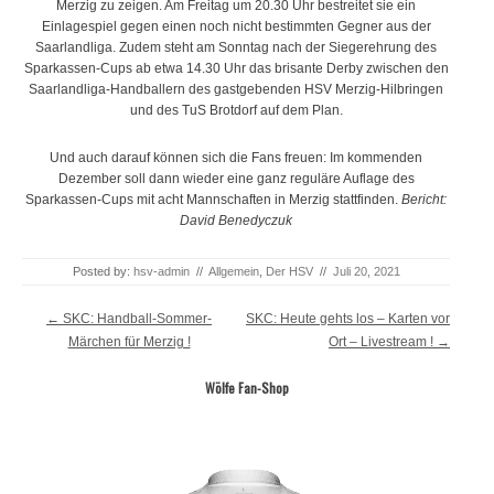
Merzig zu zeigen. Am Freitag um 20.30 Uhr bestreitet sie ein
Einlagespiel gegen einen noch nicht bestimmten Gegner aus der
Saarlandliga. Zudem steht am Sonntag nach der Siegerehrung des
Sparkassen-Cups ab etwa 14.30 Uhr das brisante Derby zwischen den
Saarlandliga-Handballern des gastgebenden HSV Merzig-Hilbringen
und des TuS Brotdorf auf dem Plan.
Und auch darauf können sich die Fans freuen: Im kommenden
Dezember soll dann wieder eine ganz reguläre Auflage des
Sparkassen-Cups mit acht Mannschaften in Merzig stattfinden.
Bericht:
David Benedyczuk
Posted by:
hsv-admin
//
Allgemein
,
Der HSV
//
Juli 20, 2021
Post navigation
←
SKC: Handball-Sommer-
SKC: Heute gehts los – Karten vor
Märchen für Merzig !
Ort – Livestream !
→
Wölfe Fan-Shop