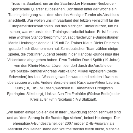
Tross ins Saarland, um an der Saarbrücker Hermann-Neuberger-
Sportschule Quartier zu beziehen. Dort findet unter der Woche ein
Trainingslehrgang statt, dem sich das Merziger Turnier als Abschluss
anschließt. „Wir wollen uns im Saarland den letzten Feinschliff für die
Europameisterschaft holen und das Merziger Turnier nutzen, um zu
sehen, was wir uns in den Trainings erarbeitet haben. Es ist für uns
eine wichtige Standortbestimmung“, sagt Nachwuchs-Bundestrainer
Martin Heuberger, der die U 19 mit Co-Trainer Klaus-Dieter Petersen
gerade frisch übernommen hat. Zum deutschen Team zählen einige
Spieler, die trotz ihrer Jugend bereits in der Handball-Bundesliga ihre
Visitenkarte abgegeben haben. Etwa Torhüter David Späth (19 Jahre)
von den Rhein-Neckar Löwen, der dort durch die Ausfälle der
Weltklasse-Torhüter Andreas Palicka und Mikael Appelgren (beide
Schweden) ins kalte Wasser geworfen wurde und bei den Löwen zu
überzeugen wusste. Andere Beispiele sind Rückraum-Akteur Laurenz
Kluth (18, TuSEM Essen, wechselt zu Dänemarks Erstligisten
Bjerringbro-Silkeborg), Linksaußen Tim Freihöfer (Füchse Berlin) oder
Kreisläufer Fynn Nicolaus (TVB Stuttgart).
„Wir haben einige Spieler, die in ihrer Entwicklung schon sehr weit sind
und auf dem Sprung in die Bundesliga stehen“, betont Heuberger. Der
ehemalige A-Bundestrainer, der 2007 mit der DHB-Auswahl als
Assistent von Heiner Brand den Weltmeistertitel feiern durfte, sieht die