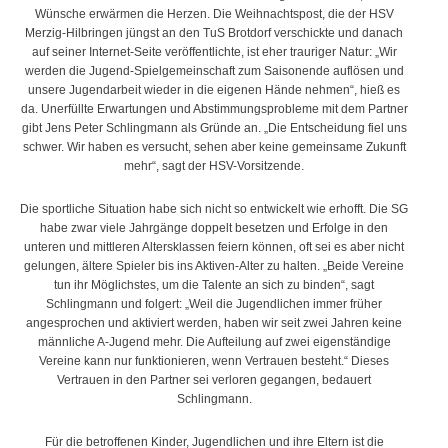
Wünsche erwärmen die Herzen. Die Weihnachtspost, die der HSV
Merzig-Hilbringen jüngst an den TuS Brotdorf verschickte und danach
auf seiner Internet-Seite veröffentlichte, ist eher trauriger Natur: „Wir
werden die Jugend-Spielgemeinschaft zum Saisonende auflösen und
unsere Jugendarbeit wieder in die eigenen Hände nehmen“, hieß es
da. Unerfüllte Erwartungen und Abstimmungsprobleme mit dem Partner
gibt Jens Peter Schlingmann als Gründe an. „Die Entscheidung fiel uns
schwer. Wir haben es versucht, sehen aber keine gemeinsame Zukunft
mehr“, sagt der HSV-Vorsitzende.
Die sportliche Situation habe sich nicht so entwickelt wie erhofft. Die SG
habe zwar viele Jahrgänge doppelt besetzen und Erfolge in den
unteren und mittleren Altersklassen feiern können, oft sei es aber nicht
gelungen, ältere Spieler bis ins Aktiven-Alter zu halten. „Beide Vereine
tun ihr Möglichstes, um die Talente an sich zu binden“, sagt
Schlingmann und folgert: „Weil die Jugendlichen immer früher
angesprochen und aktiviert werden, haben wir seit zwei Jahren keine
männliche A-Jugend mehr. Die Aufteilung auf zwei eigenständige
Vereine kann nur funktionieren, wenn Vertrauen besteht.“ Dieses
Vertrauen in den Partner sei verloren gegangen, bedauert
Schlingmann.
Für die betroffenen Kinder, Jugendlichen und ihre Eltern ist die