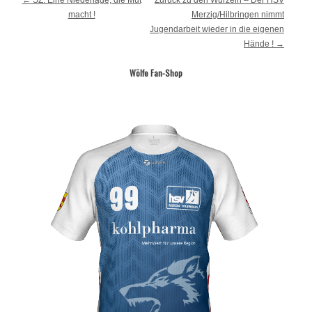
←
SZ: Eine Niederlage, die Mut
Zurück zu den Wurzeln – Der HSV
macht !
Merzig/Hilbringen nimmt
Jugendarbeit wieder in die eigenen
Hände !
→
Wölfe Fan-Shop