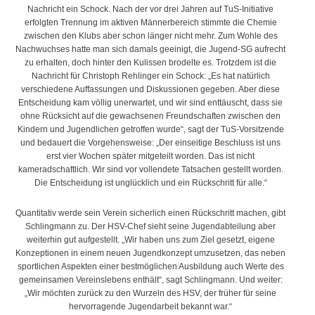
Nachricht ein Schock. Nach der vor drei Jahren auf TuS-Initiative
erfolgten Trennung im aktiven Männerbereich stimmte die Chemie
zwischen den Klubs aber schon länger nicht mehr. Zum Wohle des
Nachwuchses hatte man sich damals geeinigt, die Jugend-SG aufrecht
zu erhalten, doch hinter den Kulissen brodelte es. Trotzdem ist die
Nachricht für Christoph Rehlinger ein Schock: „Es hat natürlich
verschiedene Auffassungen und Diskussionen gegeben. Aber diese
Entscheidung kam völlig unerwartet, und wir sind enttäuscht, dass sie
ohne Rücksicht auf die gewachsenen Freundschaften zwischen den
Kindern und Jugendlichen getroffen wurde“, sagt der TuS-Vorsitzende
und bedauert die Vorgehensweise: „Der einseitige Beschluss ist uns
erst vier Wochen später mitgeteilt worden. Das ist nicht
kameradschaftlich. Wir sind vor vollendete Tatsachen gestellt worden.
Die Entscheidung ist unglücklich und ein Rückschritt für alle.“
Quantitativ werde sein Verein sicherlich einen Rückschritt machen, gibt
Schlingmann zu. Der HSV-Chef sieht seine Jugendabteilung aber
weiterhin gut aufgestellt. „Wir haben uns zum Ziel gesetzt, eigene
Konzeptionen in einem neuen Jugendkonzept umzusetzen, das neben
sportlichen Aspekten einer bestmöglichen Ausbildung auch Werte des
gemeinsamen Vereinslebens enthält“, sagt Schlingmann. Und weiter:
„Wir möchten zurück zu den Wurzeln des HSV, der früher für seine
hervorragende Jugendarbeit bekannt war.“