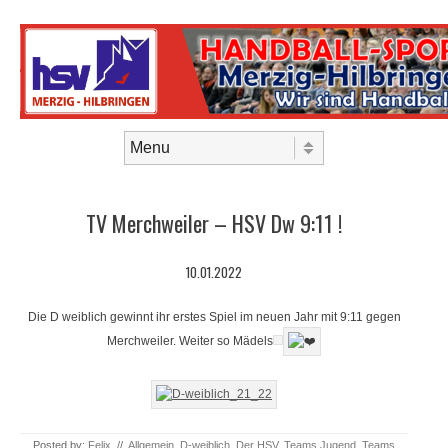
Skip to content
Menu
TV Merchweiler – HSV Dw 9:11 !
10.01.2022
Die D weiblich gewinnt ihr erstes Spiel im neuen Jahr mit 9:11 gegen
Merchweiler. Weiter so Mädels
Posted by:
Felix
//
Allgemein
,
D-weiblich
,
Der HSV
,
Teams Jugend
,
Teams