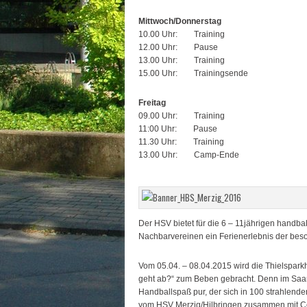
Mittwoch/Donnerstag
10.00 Uhr: Training
12.00 Uhr: Pause
13.00 Uhr: Training
15.00 Uhr: Trainingsende
Freitag
09.00 Uhr: Training
11:00 Uhr: Pause
11.30 Uhr: Training
13.00 Uhr: Camp-Ende
Der HSV bietet für die 6 – 11jährigen handba
Nachbarvereinen ein Ferienerlebnis der beso
Vom 05.04. – 08.04.2015 wird die Thielspar
geht ab?“ zum Beben gebracht. Denn im Saar
Handballspaß pur, der sich in 100 strahlend
vom HSV Merzig/Hilbringen zusammen mit C