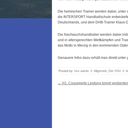
Die heimischen Trainer werden dabei, unter d
die INTERSPORT Handballschule entwickelte
Deutschlands, und dem DHB-Trainer Klaus-Di
Die Nachwuchshandballer werden dabei indivi
und in altersgerechten Wettkämpfen und Trai
das Motto in Merzig in den kommenden Osterf
Genauere Infos dazu erhält man direkt unter
Posted by:
hsv-admin
//
Allgemein
,
Der HSV
//
A
Post navigation
←
H1: Couragierte Leistung bringt verdienten