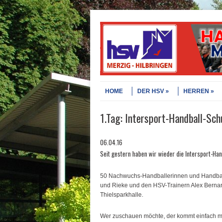
Skip to content
Menu
HOME
DER HSV
HERREN
1.Tag: Intersport-Handball-Schu
06.04.16
Seit gestern haben wir wieder die Intersport-Ha
50 Nachwuchs-Handballerinnen und Handballe
und Rieke und den HSV-Trainern Alex Bernar
Thielsparkhalle.
Wer zuschauen möchte, der kommt einfach mal