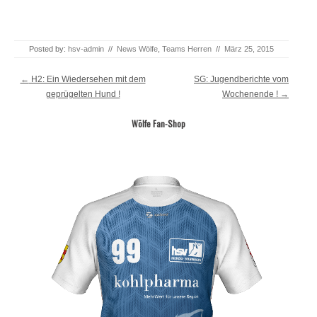
Posted by:
hsv-admin
//
News Wölfe
,
Teams Herren
//
März 25, 2015
Post navigation
←
H2: Ein Wiedersehen mit dem
SG: Jugendberichte vom
geprügelten Hund !
Wochenende !
→
Wölfe Fan-Shop